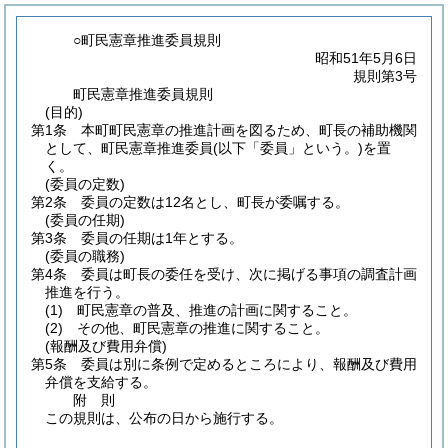
○町民憲章推進委員規則
昭和51年5月6日
規則第3号
町民憲章推進委員規則
(目的)
第1条
本町町民憲章の推進計画を図るため、町長の補助機関
として、町民憲章推進委員
(以下「委員」という。)
を置
く。
(委員の定数)
第2条
委員の定数は12名とし、町長が委嘱する。
(委員の任期)
第3条
委員の任期は1年とする。
(委員の職務)
第4条
委員は町長の委任を受け、次に掲げる事項の調査計画
推進を行う。
(1)
町民憲章の普及、推進の計画に関すること。
(2)
その他、町民憲章の推進に関すること。
(報酬及び費用弁償)
第5条
委員は別に条例で定めるところにより、報酬及び費用
弁償を支給する。
附
則
この規則は、公布の日から施行する。