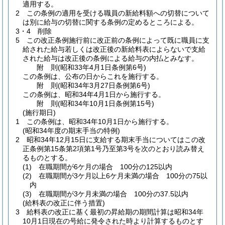
適用する。
2
この条例の適用を受ける職員の新給料額への切替について
は別に給与の切替に関する条例の定めるところによる。
3・4
削除
5
この改正条例施行前に改正前の条例によって既に職員に支
給された給与若しくは改正後の新給料表によらないで支給
された給与は改正後の条例による給与の内払とみなす。
附
則
(昭和33年4月1日
条例第6号)
この条例は、公布の日からこれを施行する。
附
則
(昭和34年3月27日
条例第6号)
この条例は、昭和34年4月1日から施行する。
附
則
(昭和34年10月1日
条例第15号)
(施行期日)
1
この条例は、昭和34年10月1日から施行する。
(昭和34年度の期末手当の特例)
2
昭和34年12月15日に支給する期末手当についてはこの改
正条例第15条第2項第1号乃至第3号を次のとおり読み替え
るものとする。
(1)
在職期間が6ケ月の場合 100分の125以内
(2)
在職期間が3ケ月以上6ケ月未満の場合 100分の75以
内
(3)
在職期間が3ケ月未満の場合 100分の37.5以内
(給料表の改正に伴う措置)
3
給料表の改正に基く最初の昇給期の期間計算は昭和34年
10月1日現在の号給に発令された時より計算するものとす