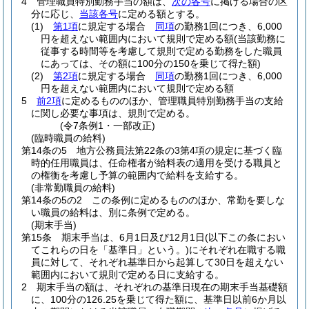
4
管理職員特別勤務手当の額は、
次の各号
に掲げる場合の区
分に応じ、
当該各号
に定める額とする。
(1)
第1項
に規定する場合
同項
の勤務1回につき、6,000
円を超えない範囲内において規則で定める額
(当該勤務に
従事する時間等を考慮して規則で定める勤務をした職員
にあっては、その額に100分の150を乗じて得た額)
(2)
第2項
に規定する場合
同項
の勤務1回につき、6,000
円を超えない範囲内において規則で定める額
5
前2項
に定めるもののほか、管理職員特別勤務手当の支給
に関し必要な事項は、規則で定める。
(令7条例1・一部改正)
(臨時職員の給料)
第14条の5
地方公務員法第22条の3第4項の規定に基づく臨
時的任用職員は、任命権者が給料表の適用を受ける職員と
の権衡を考慮し予算の範囲内で給料を支給する。
(非常勤職員の給料)
第14条の5の2
この条例に定めるもののほか、常勤を要しな
い職員の給料は、別に条例で定める。
(期末手当)
第15条
期末手当は、6月1日及び12月1日
(以下この条におい
てこれらの日を「基準日」という。)
にそれぞれ在職する職
員に対して、それぞれ基準日から起算して30日を超えない
範囲内において規則で定める日に支給する。
2
期末手当の額は、それぞれの基準日現在の期末手当基礎額
に、100分の126.25を乗じて得た額に、基準日以前6か月以