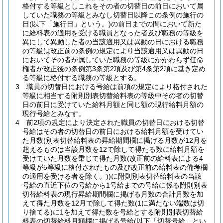
格付する等級としこれをその者の切替日の前日において属
していた職務の等級とみなし切替日以降この条例の施行の
日
(以下「施行日」という。)
の前日までの間において新た
に給料表の適用を受ける職員となった者及び職務の等級を
異にして異動した者の当該適用又は異動の日における職務
の等級は改正前の条例の規定により当該適用又は異動の日
においてその者が属していた職務の等級にかかわらず任命
権者が改正後の条例第3条第2項及び第4条第2項に基き定め
る等級に格付する職務の等級とする。
3
職員の切替日における号給は前項の規定により格付された
等級に相当する附則別表切替給料表の等級中その者の切替
日の前日に受けていた給料月額と同じ額の現行給料月額の
現行号給とみなす。
4
前2項の規定により決定された職員の切替日における切替
号給はその者の切替日の前日における給料月額を受けてい
た月数
(別表切替給料表の昇給期間欄に掲げる月数が12月を
超えるものは当該月数を12で除して得たる数に給料月額を
受けていた月数を乗じて得た月数
(改正前の給料表による4
等級が5等級に格付されたもの及び改正前の給料表の備考欄
の適用を受ける者を除く。)
)
に附則別表切替給料表の当該
号給の直近下位の号給から1号給までの号給に係る附則別表
切替給料表の現行昇給期間欄に掲げる月数の合計月数を加
えて得た月数を12月で除して得た数
(1に満たない端数は切
り捨てる)
に1を加えて得た数を号給とする附則別表切替給
料表の切替給料月額欄に掲げる号給
(以下「切替号給」とい