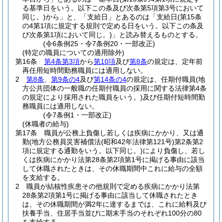
る基準日をいう。以下この条及び次条第5項第3号において
同じ。)
から」と、「支給日」とあるのは「支給日
(第15条
の4第1項に規定する規則で定める日をいう。以下この条及
び次条第1項において同じ。)
」と読み替えるものとする。
(令6条例25・令7条例20・一部改正)
(特定の職員についての適用除外)
第16条
第4条第3項
から
第10項
及び
第8条
の規定は、定年前
再任用短時間勤務職員には適用しない。
2
第8条
、
第9条の4
及び
第14条の4
の規定は、任期付職員
(地
方公共団体の一般職の任期付職員の採用に関する法律第4条
の規定により採用された職員をいう。)
及び任期付短時間勤
務職員には適用しない。
(令7条例1・一部改正)
(休職者の給与)
第17条
職員が公務上負傷し若しくは疾病にかかり、又は通
勤
(地方公務員災害補償法
(昭和42年法律第121号)
第2条第2
項に規定する通勤をいう。以下同じ。)
により負傷し、若し
くは疾病にかかり法第28条第2項第1号に掲げる事由に該当
して休職されたときは、その休職期間中これに給与の全額
を支給する。
2
職員が結核性疾患その他規則で定める疾病にかかり法第
28条第2項第1号に掲げる事由に該当して休職されたとき
は、その休職期間が満2年に達するまでは、これに給料及び
扶養手当、住居手当並びに期末手当のそれぞれ100分の80