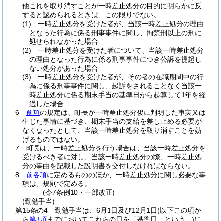
他これを取り消すことが一時差止処分の目的に明らかに反
すると認められるときは、この限りでない。
(1)
一時差止処分を受けた者が、当該一時差止処分の理由
となった行為に係る刑事事件に関し、拘禁刑以上の刑に
処せられなかった場合
(2)
一時差止処分を受けた者について、当該一時差止処分
の理由となった行為に係る刑事事件につき公訴を提起し
ない処分があった場合
(3)
一時差止処分を受けた者が、その者の在職期間中の行
為に係る刑事事件に関し、起訴をされることなく当該一
時差止処分に係る期末手当の基準日から起算して1年を経
過した場合
6
前項
の規定は、町長が一時差止処分後に判明した事実又は
生じた事情に基づき、期末手当の支給を差し止める必要が
なくなったとして、当該一時差止処分を取り消すことを妨
げるものではない。
7
町長は、一時差止処分を行う場合は、当該一時差止処分を
受けるべき者に対し、当該一時差止処分の際、一時差止処
分の事由を記載した説明書を交付しなければならない。
8
前各項
に定めるもののほか、一時差止処分に関し必要な事
項は、規則で定める。
(令7条例10・一部改正)
(勤勉手当)
第15条の4
勤勉手当は、6月1日及び12月1日
(以下この項か
ら
第3項
までにおいてこれらの日を「基準日」という。)
に