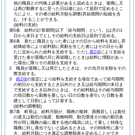
他の職員との均衡上必要があると認めるときは、復職し又
は再び勤務するに至った日以後において規則で定めるとこ
ろにより、その者の給料月額を調整
(昇給期間の短縮を含
む。)
することができる。
(給料の支給)
第5条
給料の計算期間
(以下「給与期間」という。)
は月の1
日から末日までとしその給料の支給日は規則で定める。
第6条
新たに職員となった者にはその日から給料を支給し昇
給降給等により給料額に異動を生じた者にはその日から新
たに定められた給料を支給する。
ただし
第2項
により支給を
受けた者が退職の月に再就職したときは給料に増額があっ
た場合に限りその差額を支給する。
2
職員が退職し又は死亡したときは、その当月分全額をその
際支給する。
3
前2項
の規定により給料を支給する場合であって給与期間
の初日から支給するとき以外のとき又は給与期間の末日ま
で支給するとき以外のときは、その給料額はその給与期間
の現日数から勤務を要しない日の日数を差引いた日数を基
礎として日割によって計算する。
(給料の調整額)
第7条
町長は、給料月額が、職務の複雑、困難若しくは責任
の度又は勤労の強度、勤務時間、勤労環境その他の勤労条
件が同じ職務の級に属する他の職員に比して著しく特殊な
職務に対し適当でないと認めるときは、その特殊性に基づ
き、給料月額につき適正な調整額表を定めることができ