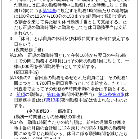
た職員には正規の勤務時間中に勤務した全時間に対して勤
務1時間につき
第14条
に規定する勤務1時間当たりの給与額
に100分の125から100分の150までの範囲内で規則で定め
る割合を乗じて得た額を休日勤務手当として支給する。
た
だし正規の勤務時間外に勤務をしても休日勤務手当は支給
されない。
3
「休日」とは職員の休日及び休暇に関する条例に規定する
日をいう。
(夜間勤務手当)
第13条
正規の勤務時間として午後10時から翌日の午前5時
までの間に勤務する職員にはその間の勤務1回に対して、一
律5,000円を夜間勤務手当として支給する。
(宿日直手当)
第13条の2
宿日直の勤務を命ぜられた職員には、その勤務1
回につき、4,700円を宿日直手当として支給する。
ただし、
日直者であってその勤務が5時間未満の場合は半額とする。
2
前項
の勤務は、
第11条
(時間外勤務手当)
、
第12条第2項
(休
日勤務手当)
及び
第13条
(夜間勤務手当)
は含まれないものと
する。
(令7条例20・一部改正)
(勤務一時間当たりの給与額の算出)
第14条
勤務1時間当たりの給与額は、給料の月額及び寒冷
地手当の月額の合計額に12を乗じその額を1週間の勤務時
間に52を乗じた時間から、休日に係る勤務時間を減じたも