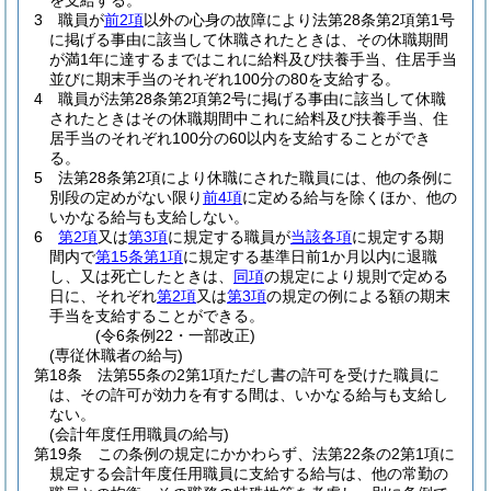
を支給する。
3
職員が
前2項
以外の心身の故障により法第28条第2項第1号
に掲げる事由に該当して休職されたときは、その休職期間
が満1年に達するまではこれに給料及び扶養手当、住居手当
並びに期末手当のそれぞれ100分の80を支給する。
4
職員が法第28条第2項第2号に掲げる事由に該当して休職
されたときはその休職期間中これに給料及び扶養手当、住
居手当のそれぞれ100分の60以内を支給することができ
る。
5
法第28条第2項により休職にされた職員には、他の条例に
別段の定めがない限り
前4項
に定める給与を除くほか、他の
いかなる給与も支給しない。
6
第2項
又は
第3項
に規定する職員が
当該各項
に規定する期
間内で
第15条第1項
に規定する基準日前1か月以内に退職
し、又は死亡したときは、
同項
の規定により規則で定める
日に、それぞれ
第2項
又は
第3項
の規定の例による額の期末
手当を支給することができる。
(令6条例22・一部改正)
(専従休職者の給与)
第18条
法第55条の2第1項ただし書の許可を受けた職員に
は、その許可が効力を有する間は、いかなる給与も支給し
ない。
(会計年度任用職員の給与)
第19条
この条例の規定にかかわらず、法第22条の2第1項に
規定する会計年度任用職員に支給する給与は、他の常勤の