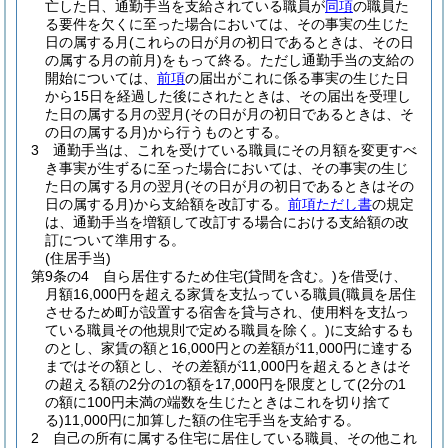
亡した日、通勤手当を支給されている職員が
同項
の職員た
る要件を欠くに至った場合においては、その事実の生じた
日の属する月
(これらの日が月の初日であるときは、その日
の属する月の前月)
をもって終る。
ただし通勤手当の支給の
開始については、
前項
の届出がこれに係る事実の生じた日
から15日を経過した後にされたときは、その届出を受理し
た日の属する月の翌月
(その日が月の初日であるときは、そ
の日の属する月)
から行うものとする。
3
通勤手当は、これを受けている職員にその月額を変更すべ
き事実が生ずるに至った場合においては、その事実の生じ
た日の属する月の翌月
(その日が月の初日であるときはその
日の属する月)
から支給額を改訂する。
前項ただし書
の規定
は、通勤手当を増額して改訂する場合における支給額の改
訂について準用する。
(住居手当)
第9条の4
自ら居住するため住宅
(貸間を含む。)
を借受け、
月額16,000円を超える家賃を支払っている職員
(職員を居住
させるため町が設置する宿舎を貸与され、使用料を支払っ
ている職員その他規則で定める職員を除く。)
に支給するも
のとし、家賃の額と16,000円との差額が11,000円に達する
まではその額とし、その差額が11,000円を超えるときはそ
の超える額の2分の1の額を17,000円を限度として
(2分の1
の額に100円未満の端数を生じたときはこれを切り捨て
る)
11,000円に加算した額の住宅手当を支給する。
2
自己の所有に属する住宅に居住している職員、その他これ