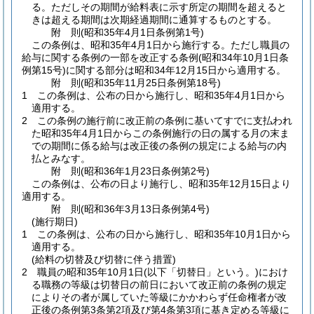
る。
ただしその期間が給料表に示す所定の期間を超えると
きは超える期間は次期経過期間に通算するものとする。
附
則
(昭和35年4月1日
条例第1号)
この条例は、昭和35年4月1日から施行する。
ただし職員の
給与に関する条例の一部を改正する条例
(昭和34年10月1日条
例第15号)
に関する部分は昭和34年12月15日から適用する。
附
則
(昭和35年11月25日
条例第18号)
1
この条例は、公布の日から施行し、昭和35年4月1日から
適用する。
2
この条例の施行前に改正前の条例に基いてすでに支払われ
た昭和35年4月1日からこの条例施行の日の属する月の末ま
での期間に係る給与は改正後の条例の規定による給与の内
払とみなす。
附
則
(昭和36年1月23日
条例第2号)
この条例は、公布の日より施行し、昭和35年12月15日より
適用する。
附
則
(昭和36年3月13日
条例第4号)
(施行期日)
1
この条例は、公布の日から施行し、昭和35年10月1日から
適用する。
(給料の切替及び切替に伴う措置)
2
職員の昭和35年10月1日
(以下「切替日」という。)
におけ
る職務の等級は切替日の前日において改正前の条例の規定
によりその者が属していた等級にかかわらず任命権者が改
正後の条例第3条第2項及び第4条第3項に基き定める等級に