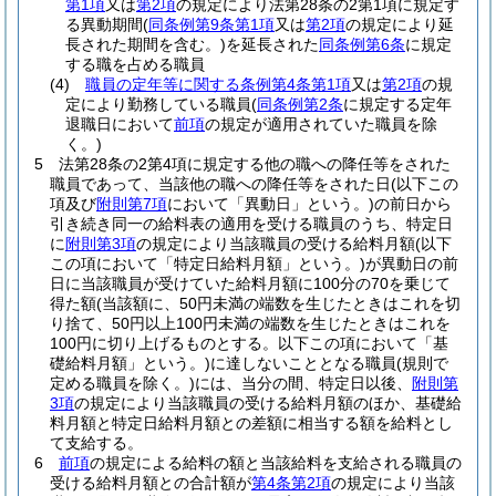
第1項
又は
第2項
の規定により法第28条の2第1項に規定す
る異動期間
(
同条例第9条第1項
又は
第2項
の規定により延
長された期間を含む。)
を延長された
同条例第6条
に規定
する職を占める職員
(4)
職員の定年等に関する条例第4条第1項
又は
第2項
の規
定により勤務している職員
(
同条例第2条
に規定する定年
退職日において
前項
の規定が適用されていた職員を除
く。)
5
法第28条の2第4項に規定する他の職への降任等をされた
職員であって、当該他の職への降任等をされた日
(以下この
項及び
附則第7項
において「異動日」という。)
の前日から
引き続き同一の給料表の適用を受ける職員のうち、特定日
に
附則第3項
の規定により当該職員の受ける給料月額
(以下
この項において「特定日給料月額」という。)
が異動日の前
日に当該職員が受けていた給料月額に100分の70を乗じて
得た額
(当該額に、50円未満の端数を生じたときはこれを切
り捨て、50円以上100円未満の端数を生じたときはこれを
100円に切り上げるものとする。以下この項において「基
礎給料月額」という。)
に達しないこととなる職員
(規則で
定める職員を除く。)
には、当分の間、特定日以後、
附則第
3項
の規定により当該職員の受ける給料月額のほか、基礎給
料月額と特定日給料月額との差額に相当する額を給料とし
て支給する。
6
前項
の規定による給料の額と当該給料を支給される職員の
受ける給料月額との合計額が
第4条第2項
の規定により当該