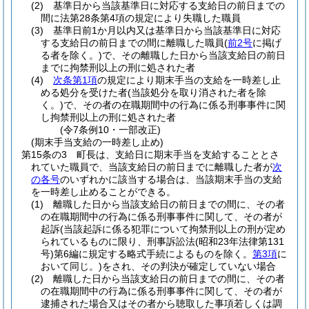
(2)
基準日から当該基準日に対応する支給日の前日までの
間に法第28条第4項の規定により失職した職員
(3)
基準日前1か月以内又は基準日から当該基準日に対応
する支給日の前日までの間に離職した職員
(
前2号
に掲げ
る者を除く。)
で、その離職した日から当該支給日の前日
までに拘禁刑以上の刑に処された者
(4)
次条第1項
の規定により期末手当の支給を一時差し止
める処分を受けた者
(当該処分を取り消された者を除
く。)
で、その者の在職期間中の行為に係る刑事事件に関
し拘禁刑以上の刑に処された者
(令7条例10・一部改正)
(期末手当支給の一時差し止め)
第15条の3
町長は、支給日に期末手当を支給することとさ
れていた職員で、当該支給日の前日までに離職した者が
次
の各号
のいずれかに該当する場合は、当該期末手当の支給
を一時差し止めることができる。
(1)
離職した日から当該支給日の前日までの間に、その者
の在職期間中の行為に係る刑事事件に関して、その者が
起訴
(当該起訴に係る犯罪について拘禁刑以上の刑が定め
られているものに限り、刑事訴訟法
(昭和23年法律第131
号)
第6編に規定する略式手続によるものを除く。
第3項
に
おいて同じ。)
をされ、その判決が確定していない場合
(2)
離職した日から当該支給日の前日までの間に、その者
の在職期間中の行為に係る刑事事件に関して、その者が
逮捕された場合又はその者から聴取した事項若しくは調