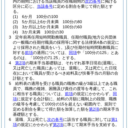
内の期間における当該職員の在職期間の
次の各号
に掲げる
区分に応じ、
当該各号
に定める割合を乗じて得た額とす
る。
(1)
6か月 100分の100
(2)
5か月以上6か月未満 100分の80
(3)
3か月以上5か月未満 100分の60
(4)
3か月未満 100分の30
3
定年前再任用短時間勤務職員、任期付職員
(地方公共団体
の一般職の任期付職員の採用等に関する法律第4条の規定に
より採用された職員をいう。)
及び任期付短時間勤務職員に
対する
前項
の適用については、
同項
中「100分の125」とあ
るのは、「100分の71.25」とする。
4
第2項
の期末手当基礎額は、それぞれ基準日現在
(退職し、
又は死亡した職員にあっては、退職し、又は死亡した日現
在)
において職員が受けるべき給料及び扶養手当の月額の合
計額とする。
5
給料表の適用を受ける職員の職務の級が3級以上である職
員で、職務の複雑、困難及び責任の度等を考慮して、これ
に相当する職員については、
前項
の規定にかかわらず、
同
項
に規定する合計額に、給料の月額に職制上の段階、職務
の級等を考慮して100分の15を超えない範囲内で、規則で
定める割合を乗じて得た額を加算した額を
第2項
の期末手当
基礎額とする。
6
退職、又は死亡し
次の各号
に該当する職員に対しては
第1
項
の規定にかかわらず
第2項
に準じて期末手当を支給する。