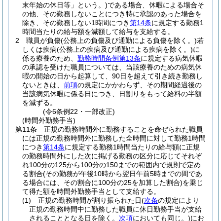
末年始の休日等」という。)
である場合、休暇による場合そ
の他、その勤務しないことにつき特に承認のあった場合を
除き、その勤務しない1時間につき
第14条
に規定する勤務1
時間当たりの給与額を減額して給与を支給する。
2
職員が負傷
(公務上の負傷及び通勤による負傷を除く。)
若
しくは疾病
(公務上の疾病及び通勤による疾病を除く。)
に
係る療養のため、
勤務時間条例第13条
に規定する病気休暇
の承認を受けた職員については、当該療養のための病気休
暇の開始の日から起算して、90日を超えて引き続き勤務し
ないときは、
前項
の規定にかかわらず、その期間経過後の
当該病気休暇に係る日につき、日割りをもって給料の半額
を減ずる。
(令6条例22・一部改正)
(時間外勤務手当)
第11条
正規の勤務時間外に勤務することを命ぜられた職員
には正規の勤務時間外に勤務した全時間に対して勤務1時間
につき
第14条
に規定する勤務1時間当たりの給与額に正規
の勤務時間外にした次に掲げる勤務の区分に応じてそれぞ
れ100分の125から100分の150までの範囲内で規則で定め
る割合
(その勤務が午後10時から翌日午前5時までの間であ
る場合には、その割合に100分の25を加算した割合)
を乗じ
て得た額を時間外勤務手当として支給する。
(1)
正規の勤務時間が割り振られた日
(
次条
の規定により
正規の勤務時間中に勤務した職員に休日勤務手当が支給
されることとなる日を除く。
次項
においても同じ。)
にお