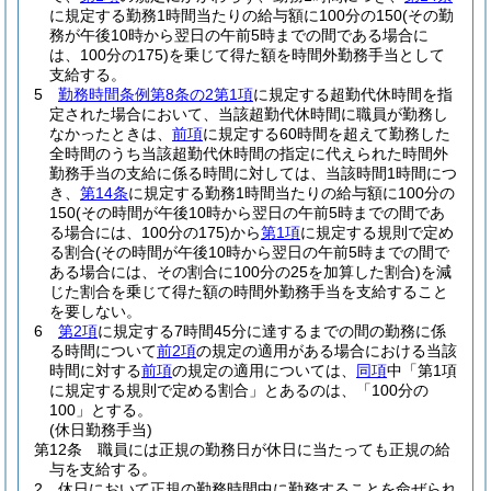
に規定する勤務1時間当たりの給与額に100分の150
(その勤
務が午後10時から翌日の午前5時までの間である場合に
は、100分の175)
を乗じて得た額を時間外勤務手当として
支給する。
5
勤務時間条例第8条の2第1項
に規定する超勤代休時間を指
定された場合において、当該超勤代休時間に職員が勤務し
なかったときは、
前項
に規定する60時間を超えて勤務した
全時間のうち当該超勤代休時間の指定に代えられた時間外
勤務手当の支給に係る時間に対しては、当該時間1時間につ
き、
第14条
に規定する勤務1時間当たりの給与額に100分の
150
(その時間が午後10時から翌日の午前5時までの間であ
る場合には、100分の175)
から
第1項
に規定する規則で定め
る割合
(その時間が午後10時から翌日の午前5時までの間で
ある場合には、その割合に100分の25を加算した割合)
を減
じた割合を乗じて得た額の時間外勤務手当を支給すること
を要しない。
6
第2項
に規定する7時間45分に達するまでの間の勤務に係
る時間について
前2項
の規定の適用がある場合における当該
時間に対する
前項
の規定の適用については、
同項
中「第1項
に規定する規則で定める割合」とあるのは、「100分の
100」とする。
(休日勤務手当)
第12条
職員には正規の勤務日が休日に当たっても正規の給
与を支給する。
2
休日において正規の勤務時間中に勤務することを命ぜられ