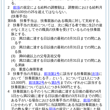
る。
2
前項
の規定による給料の調整額は、調整前における給料月
額の100分の25を超えてはならない。
(扶養手当)
第8条
扶養手当は、扶養親族のある職員に対して支給する。
2
扶養手当の支給については、次に掲げる者で他に生計の途
がなく主としてその職員の扶養を受けているものを扶養親
族とする。
(1)
満22歳に達する日以後の最初の3月31日までの間にあ
る子
(2)
満22歳に達する日以後の最初の3月31日までの間にあ
る孫
(3)
満60歳以上の父母及祖父母
(4)
満22歳に達する日以後の最初の3月31日までの間にあ
る弟妹
(5)
重度心身障害者
3
扶養手当の月額は、
前項第1号
に該当する扶養親族
(
次項
に
おいて「扶養親族たる子」という。)
については1人につき
13,000円、
前項第2号
から
第5号
までのいずれかに該当する
扶養親族については1人につき6,500円とする。
4
扶養親族たる子のうちに満15歳に達する日後の最初の4月
1日から満22歳に達する日以後の最初の3月31日までの間に
ある子がいる場合における扶養手当の月額は、
前項
の規定
にかかわらず、5,000円に当該期間にある当該扶養親族たる
子の数を乗じて得た額を
同項
の規定による額に加算した額