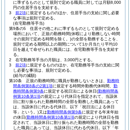
に準ずるものとして規則で定める職員に対しては月額8,000
円の住居手当を支給する。
3
前2項
に規定するもののほか、住居手当の支給に関し必要
な事項は規則で定める。
(在宅勤務等手当)
第9条の5
住居その他これに準ずるものとして規則で定める
場所において、正規の勤務時間
(休暇により勤務しない時間
その規則で定める時間を除く。)
の全部を勤務することを、
規則で定める期間以上の期間について1か月当たり平均10
日を越えて命ぜられた職員には、在宅勤務等手当を支給す
る。
2
在宅勤務等手当の月額は、3,000円とする。
3
前2項
に規定するもののほか、在宅勤務等手当の支給に関
し必要な事項は、規則で定める。
(給与の減額)
第10条
正規の勤務時間に職員が勤務しないときは、
勤務時
間条例第8条の2第1項
に規定する時間外勤務代休時間、
勤
務時間条例第9条
に規定する祝日法による休日
(
勤務時間条
例第10条第1項
の規定により代休日を指定されて、当該休
日に割り振られた勤務時間の全部を勤務した職員にあって
は、当該休日に代わる代休日。以下「祝日法による休日
等」という。)
又は
勤務時間条例第9条
に規定する年末年始
の休日
(
勤務時間条例第10条第1項
の規定により代休日を指
定されて、当該休日に割り振られた勤務時間の全部を勤務
した職員にあっては、当該休日に代わる代休日。以下「年