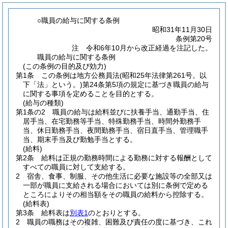
○職員の給与に関する条例
昭和31年11月30日
条例第20号
注 令和6年10月から改正経過を注記した。
職員の給与に関する条例
(この条例の目的及び効力)
第1条
この条例は地方公務員法
(昭和25年法律第261号。以
下「法」という。)
第24条第5項の規定に基づき職員の給与
に関する事項を定めることを目的とする。
(給与の種類)
第1条の2
職員の給与は給料並びに扶養手当、通勤手当、住
居手当、在宅勤務等手当、特殊勤務手当、時間外勤務手
当、休日勤務手当、夜間勤務手当、宿日直手当、管理職手
当、期末手当及び勤勉手当とする。
(給料)
第2条
給料は正規の勤務時間による勤務に対する報酬として
すべての職員に対して支給する。
2
宿舎、食事、制服、その他生活に必要な施設等の全部又は
一部が職員に支給される場合においては別に条例で定める
ところによりその相当額をその職員の給料から控除する。
(給料表)
第3条
給料表は
別表1
のとおりとする。
2
職員の職務はその複雑、困難及び責任の度に基づき、これ