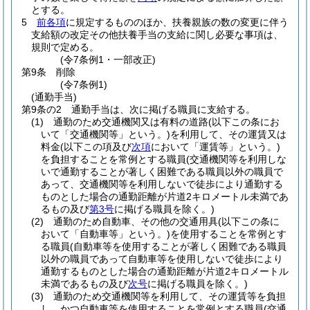
とする。
5
前各項
に規定するもののほか、扶養親族の数の変更に伴う
支給額の改定その他扶養手当の支給に関し必要な事項は、
規則で定める。
(令7条例1・一部改正)
第9条
削除
(令7条例1)
(通勤手当)
第9条の2
通勤手当は、次に掲げる職員に支給する。
(1)
通勤のため交通機関又は有料の道路
(以下この条にお
いて「交通機関等」という。)
を利用して、その運賃又は
料金
(以下この項及び
次項
において「運賃等」という。)
を負担することを常例とする職員
(交通機関等を利用しな
いで通勤することが著しく困難である職員以外の職員で
あって、交通機関等を利用しないで徒歩により通勤する
ものとした場合の通勤距離が片道2キロメートル未満であ
るもの及び
第3号
に掲げる職員を除く。)
(2)
通勤のため自動車、その他の交通用具
(以下この条に
おいて「自動車等」という。)
を使用することを常例とす
る職員
(自動車等を使用することが著しく困難である職員
以外の職員であって自動車等を使用しないで徒歩により
通勤するものとした場合の通勤距離が片道2キロメートル
未満であるもの及び
次号
に掲げる職員を除く。)
(3)
通勤のため交通機関等を利用して、その運賃等を負担
し、かつ自動車等を使用することを常例とする職員
(交通