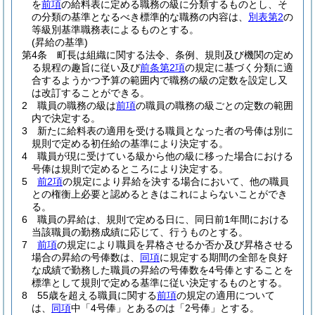
を
前項
の給料表に定める職務の級に分類するものとし、そ
の分類の基準となるべき標準的な職務の内容は、
別表第2
の
等級別基準職務表によるものとする。
(昇給の基準)
第4条
町長は組織に関する法令、条例、規則及び機関の定め
る規程の趣旨に従い及び
前条第2項
の規定に基づく分類に適
合するようかつ予算の範囲内で職務の級の定数を設定し又
は改訂することができる。
2
職員の職務の級は
前項
の職員の職務の級ごとの定数の範囲
内で決定する。
3
新たに給料表の適用を受ける職員となった者の号俸は別に
規則で定める初任給の基準により決定する。
4
職員が現に受けている級から他の級に移った場合における
号俸は規則で定めるところにより決定する。
5
前2項
の規定により昇給を決する場合において、他の職員
との権衡上必要と認めるときはこれによらないことができ
る。
6
職員の昇給は、規則で定める日に、同日前1年間における
当該職員の勤務成績に応じて、行うものとする。
7
前項
の規定により職員を昇格させるか否か及び昇格させる
場合の昇給の号俸数は、
同項
に規定する期間の全部を良好
な成績で勤務した職員の昇給の号俸数を4号俸とすることを
標準として規則で定める基準に従い決定するものとする。
8
55歳を超える職員に関する
前項
の規定の適用について
は、
同項
中「4号俸」とあるのは「2号俸」とする。