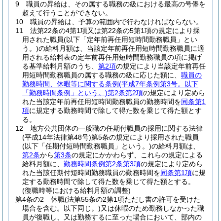
9
職員の昇給は、その属する職務の級における最高の号俸を
超えて行うことができない。
10
職員の昇給は、予算の範囲内で行わなければならない。
11
法第22条の4第1項又は第22条の5第1項の規定により採
用された職員
(以下「定年前再任用短時間勤務職員」とい
う。)
の給料月額は、当該定年前再任用短時間勤務職員に適
用される給料表の定年前再任用短時間勤務職員の項に掲げ
る基準給料月額のうち、
第2項
の規定により当該定年前再任
用短時間勤務職員の属する職務の級に応じた額に、
職員の
勤務時間、休暇等に関する条例
(平成7年条例第3号。以下
「勤務時間条例」という。)
第2条第2項
の規定により定めら
れた当該定年前再任用短時間勤務職員の勤務時間を
同条第1
項
に規定する勤務時間で除して得た数を乗じて得た額とす
る。
12
地方公共団体の一般職の任期付職員の採用に関する法律
(平成14年法律第48号)
第5条の規定により採用された職員
(以下「任期付短時間勤務職員」という。)
の給料月額は、
第2条
から
第3条
の規定にかかわらず、これらの規定による
給料月額に、
勤務時間条例第2条第3項
の規定により定めら
れた当該任期付短時間勤務職員の勤務時間を
同条第1項
に規
定する勤務時間で除して得た数を乗じて得た額とする。
(復職時等における給料月額の調整)
第4条の2
休職
(法第55条の2第1項ただし書の許可を受けた
場合を含む。以下同じ。)
又は休暇のため勤務しなかった職
員が復職し、又は勤務するに至った場合において、部内の