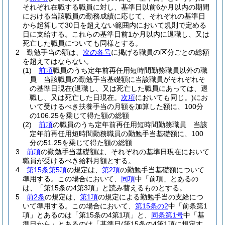
それぞれ在職する職員に対し、基準日以前6か月以内の期間
における当該職員の勤務成績に応じて、それぞれの基準日
から起算して30日を超えない範囲内において規則で定める
日に支給する。
これらの基準日前1か月以内に退職し、又は
死亡した職員についても同様とする。
2
勤勉手当の額は、
次の各号
に掲げる職員の区分ごとの総額
を超えてはならない。
(1)
前項
職員のうち定年前再任用短時間勤務職員以外の職
員 当該職員の勤勉手当基礎額に当該職員がそれぞれそ
の基準日現在
(退職し、又は死亡した職員にあっては、退
職し、又は死亡した日現在。
次項
においても同じ。)
にお
いて受けるべき扶養手当の月額を加算した額に、100分
の106.25を乗じて得た額の総額
(2)
前項
の職員のうち定年前再任用短時間勤務職員 当該
定年前再任用短時間勤務職員の勤勉手当基礎額に、100
分の51.25を乗じて得た額の総額
3
前項
の勤勉手当基礎額は、それぞれの基準日現在において
職員が受けるべき給料月額とする。
4
第15条第5項
の規定は、
第2項
の勤勉手当基礎額について
準用する。
この場合において、
同項
中「前項」とあるの
は、「第15条の4第3項」と読み替えるものとする。
5
前2条
の規定は、
第1項
の規定による勤勉手当の支給につ
いて準用する。
この場合において、
第15条の2
中「前条第1
項」とあるのは「第15条の4第1項」と、
同条第1号
中「基
準日から」とあるのは「基準日
(第15条の4第1項に規定す