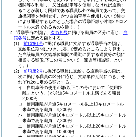
機関等を利用し、又は自動車等を使用しなければ通勤す
ることが著しく困難である職員以外の職員であって、交
通機関等を利用せず、かつ自動車等を使用しないで徒歩
により通勤するものとした場合の通勤距離が片道2キロメ
ートル未満であるものを除く。)
2
通勤手当の額は、
次の各号
に掲げる職員の区分に応じ、
当
該各号
に定める額とする。
(1)
前項第1号
に掲げる職員に支給する通勤手当の額は、
支給単位期間につき、規則で定めるところにより算出し
た当該職員の支給単位期間の通勤に要する運賃等の額に
相当する額
(以下この号において「運賃等相当額」とい
う。)
(2)
前項第2号
に掲げる職員に支給する通勤手当の額は、
次に掲げる職員の区分に応じ、支給単位期間につき、そ
れぞれ次に定める額とする。
イ
自動車等の使用距離
(以下この号において「使用距
離」という。)
が片道5キロメートル未満である職員
2,000円
ロ
使用距離が片道5キロメートル以上10キロメートル
未満である職員 4,200円
ハ
使用距離が片道10キロメートル以上15キロメートル
未満である職員 7,300円
ニ
使用距離が片道15キロメートル以上20キロメートル
未満である職員 10,400円