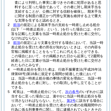
査により判明した事実に基づきその者に犯罪があると思
料するに至った場合であって、その者に対し期末手当を
支給することが、公務に対する信頼を確保し、期末手当
に関する制度の適正かつ円滑な実施を維持する上で重大
な支障を生ずると認めるとき。
2
前項
の規定による期末手当の支給を一時差し止める処分
(以下「一時差止処分」という。)
を行った場合には、その
旨を記載した文書を当該一時差止処分を受けた者に交付し
なければならない。
3
前項
の規定により文書を交付する場合において、当該一時
差止処分を受けた者の所在が知れないときは、その内容を
官報に掲載することをもってこれに代えることができる。
この場合において、その掲載された日から起算して2週間を
経過した日に文書が当該一時差止処分を受けた者に交付さ
れたものとみなす。
4
一時差止処分を受けた者は、行政不服審査法
(平成26年法
律第68号)
第18条に規定する期間が経過した後において
は、当該一時差止処分後の事情の変化を理由に、当該一時
差止処分をした者に対し、その取消しを申し立てることが
できる。
5
町長は、一時差止処分について、
次の各号
のいずれかに該
当するに至った場合には、速やかに当該一時差止処分を取
り消さなければならない。
ただし、
第3号
に該当する場合に
おいて、一時差止処分を受けた者がその者の在職期間中の
行為に係る刑事事件に関し、現に逮捕されているときその