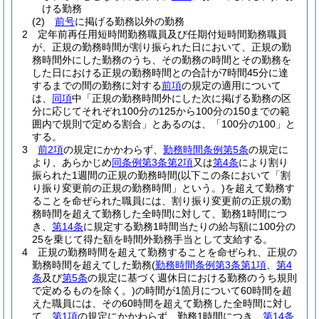
ける勤務
(2)
前号
に掲げる勤務以外の勤務
2
定年前再任用短時間勤務職員及び任期付短時間勤務職員
が、正規の勤務時間が割り振られた日において、正規の勤
務時間外にした勤務のうち、その勤務の時間とその勤務を
した日における正規の勤務時間との合計が7時間45分に達
するまでの間の勤務に対する
前項
の規定の適用について
は、
同項
中「正規の勤務時間外にした次に掲げる勤務の区
分に応じてそれぞれ100分の125から100分の150までの範
囲内で規則で定める割合」とあるのは、「100分の100」と
する。
3
前2項
の規定にかかわらず、
勤務時間条例第5条
の規定に
より、あらかじめ
同条例第3条第2項
又は
第4条
により割り
振られた1週間の正規の勤務時間
(以下この条において「割
り振り変更前の正規の勤務時間」という。)
を超えて勤務す
ることを命ぜられた職員には、割り振り変更前の正規の勤
務時間を超えて勤務した全時間に対して、勤務1時間につ
き、
第14条
に規定する勤務1時間当たりの給与額に100分の
25を乗じて得た額を時間外勤務手当として支給する。
4
正規の勤務時間を超えて勤務することを命ぜられ、正規の
勤務時間を超えてした勤務
(
勤務時間条例第3条第1項
、
第4
条
及び
第5条
の規定に基づく週休日における勤務のうち規則
で定めるものを除く。)
の時間が1箇月について60時間を超
えた職員には、その60時間を超えて勤務した全時間に対し
て、
第1項
の規定にかかわらず、勤務1時間につき、
第14条