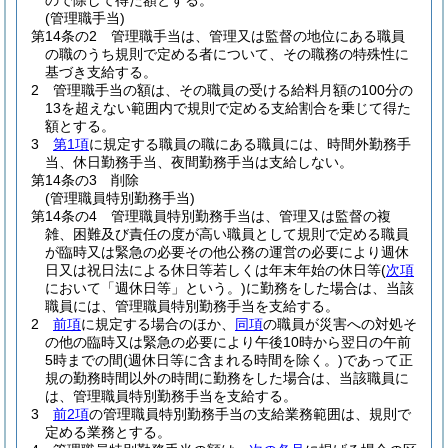
ので除して得た額とする。
(管理職手当)
第14条の2
管理職手当は、管理又は監督の地位にある職員
の職のうち規則で定める者について、その職務の特殊性に
基づき支給する。
2
管理職手当の額は、その職員の受ける給料月額の100分の
13を超えない範囲内で規則で定める支給割合を乗じて得た
額とする。
3
第1項
に規定する職員の職にある職員には、時間外勤務手
当、休日勤務手当、夜間勤務手当は支給しない。
第14条の3
削除
(管理職員特別勤務手当)
第14条の4
管理職員特別勤務手当は、管理又は監督の複
雑、困難及び責任の度が高い職員として規則で定める職員
が臨時又は緊急の必要その他公務の運営の必要により週休
日又は祝日法による休日等若しくは年末年始の休日等
(
次項
において「週休日等」という。)
に勤務をした場合は、当該
職員には、管理職員特別勤務手当を支給する。
2
前項
に規定する場合のほか、
同項
の職員が災害への対処そ
の他の臨時又は緊急の必要により午後10時から翌日の午前
5時までの間
(週休日等に含まれる時間を除く。)
であって正
規の勤務時間以外の時間に勤務をした場合は、当該職員に
は、管理職員特別勤務手当を支給する。
3
前2項
の管理職員特別勤務手当の支給業務範囲は、規則で
定める業務とする。