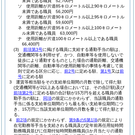
未満である職員 52,700円
ソ
使用距離が片道85キロメートル以上90キロメートル
未満である職員 56,200円
ツ
使用距離が片道90キロメートル以上95キロメートル
未満である職員 59,600円
ネ
使用距離が片道95キロメートル以上100キロメート
ル未満である職員 63,000円
ナ
使用距離が片道100キロメートル以上である職員
66,400円
(3)
前項第3号
に掲げる職員に支給する通勤手当の額は、
交通機関等を利用せず、かつ、自動車等を使用しないで
徒歩により通勤するものとした場合の通勤距離、交通機
関等の距離、自動車等の使用距離等の事情を考慮して規
則で定める区分に応じ、
前2号
に定める額、
第1号
又は
前
号
に定める額
3
運賃等相当額をその支給単位期間の月数で除して得た額
(交通機関等が2以上ある場合においては、その合計額)
及び
前項第2号
に定める額の合計額が15万円を超える職員の通
勤手当の額は、
同項
の規定にかかわらず、当該職員の通勤
手当に係る支給単位期間のうち最も長い支給単位期間につ
き、15万円に当該支給単位期間の月数を乗じて得た額とす
る。
4
前2項
の規定にかかわらず、
第9条の5第1項
の規定により
在宅勤務等手当を支給される職員及び定年前再任用短時間
勤務職員並びに任期付短時間勤務職員
(1か月当たりの通勤