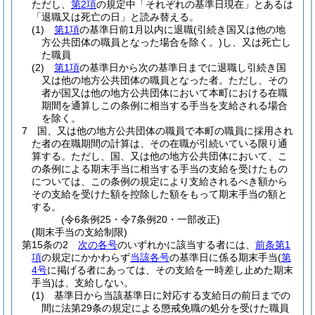
ただし、
第2項
の規定中「それぞれの基準日現在」とあるは
「退職又は死亡の日」と読み替える。
(1)
第1項
の基準日前1月以内に退職
(引続き国又は他の地
方公共団体の職員となった場合を除く。)
し、又は死亡し
た職員
(2)
第1項
の基準日から次の基準日までに退職し引続き国
又は他の地方公共団体の職員となった者。
ただし、その
者が国又は他の地方公共団体において本町における在職
期間を通算しこの条例に相当する手当を支給される場合
を除く。
7
国、又は他の地方公共団体の職員で本町の職員に採用され
た者の在職期間の計算は、その在職が引続いている限り通
算する。
ただし、国、又は他の地方公共団体において、こ
の条例による期末手当に相当する手当の支給を受けたもの
については、この条例の規定により支給されるべき額から
その支給を受けた額を控除した額をもって期末手当の額と
する。
(令6条例25・令7条例20・一部改正)
(期末手当の支給制限)
第15条の2
次の各号
のいずれかに該当する者には、
前条第1
項
の規定にかかわらず
当該各号
の基準日に係る期末手当
(
第
4号
に掲げる者にあっては、その支給を一時差し止めた期末
手当)
は、支給しない。
(1)
基準日から当該基準日に対応する支給日の前日までの
間に法第29条の規定による懲戒免職の処分を受けた職員