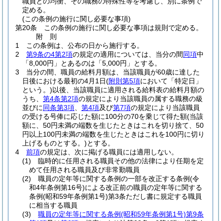
職員との均衡、その職務の特殊性等を考慮し、別に条例で
定める。
(この条例の施行に関し必要な事項)
第20条
この条例の施行に関し必要な事項は規則で定める。
附
則
1
この条例は、公布の日から施行する。
2
第9条の4第2項
の規定の適用については、当分の間
同項
中
「8,000円」とあるのは「5,000円」とする。
3
当分の間、職員の給料月額は、当該職員が60歳に達した
日後における最初の4月1日
(
附則第5項
において「特定日」
という。)
以後、当該職員に適用される給料表の給料月額の
うち、
第4条第2項
の規定により当該職員の属する職務の級
並びに
同条第3項
、
第4項
及び
第7項
の規定により当該職員
の受ける号俸に応じた額に100分の70を乗じて得た額
(当該
額に、50円未満の端数を生じたときはこれを切り捨て、50
円以上100円未満の端数を生じたときはこれを100円に切り
上げるものとする。)
とする。
4
前項
の規定は、次に掲げる職員には適用しない。
(1)
臨時的に任用される職員その他の法律により任期を定
めて任用される職員及び非常勤職員
(2)
職員の定年等に関する条例の一部を改正する条例
(令
和4年条例第16号)
による改正前の職員の定年等に関する
条例
(昭和59年条例第1号)
第3条ただし書に規定する職員
に相当する職員
(3)
職員の定年等に関する条例
(昭和59年条例第1号)
第9条