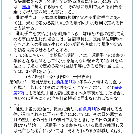
所要回数を考慮して規則で定める職員に限る。)
にあって
は、
同項
に規定する額から、その額に規則で定める割合を
乗じて得た額を減じた額とする。
5
通勤手当は、支給単位期間
(規則で定める通勤手当にあっ
ては、規則で定める期間)
に係る最初の月の規則で定める日
に支給する。
6
通勤手当を支給される職員につき、離職その他の規則で定
める事由が生じた場合には、当該職員に、支給単位期間の
うちこれらの事由が生じた後の期間を考慮して規則で定め
る額を返納させるものとする。
7
この条において「支給単位期間」とは、通勤手当の支給の
単位となる期間として6か月を超えない範囲内で1か月を単
位として規則で定める期間
(自動車等に係る通勤手当にあっ
ては、1か月)
をいう。
(令7条例1・令7条例20・一部改正)
第9条の3
職員が新たに
前条第1項
の条件を具備するに至っ
た場合、若しくはその要件を欠くに至った場合、又は
前条
第2項
による通勤手当の額に変更すべき事実が生じた場合に
おいては直ちにその旨を任命権者に届出なければならな
い。
2
通勤手当の支給は、職員に新たに
前条第1項
の職員たる要
件が具備されるに至った場合においては、その日の属する
月の翌月
(その日が月の初日であるときはその日の属する
月)
から開始し、通勤手当を支給されている職員が離職し又
は死亡した場合においては、それぞれの者が離職し又は死