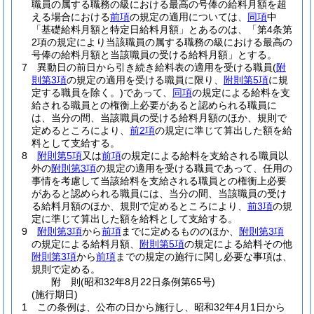
職員の属する職務の級における最高の号俸の給料月額を超
える場合における
前項
の規定の適用については、
同項
中
「基礎給料月額と特定日給料月額」とあるのは、「第4条第
2項の規定により当該職員の属する職務の級における最高の
号俸の給料月額と当該職員の受ける給料月額」とする。
7
異動日の前日から引き続き給料表の適用を受ける職員
(
附
則第3項
の規定の適用を受ける職員に限り、
附則第5項
に規
定する職員を除く。)
であって、
同項
の規定による給料を支
給される職員との権衡上必要があると認められる職員に
は、当分の間、当該職員の受ける給料月額のほか、規則で
定めるところにより、
前2項
の規定に準じて算出した額を給
料として支給する。
8
附則第5項
又は
前項
の規定による給料を支給される職員以
外の
附則第3項
の規定の適用を受ける職員であって、任用の
事情を考慮して当該給料を支給される職員との権衡上必要
があると認められる職員には、当分の間、当該職員の受け
る給料月額のほか、規則で定めるところにより、
前3項
の規
定に準じて算出した額を給料として支給する。
9
附則第3項
から
前項
までに定めるもののほか、
附則第3項
の規定による給料月額、
附則第5項
の規定による給料その他
附則第3項
から
前項
までの規定の施行に関し必要な事項は、
規則で定める。
附
則
(昭和32年8月22日
条例第65号)
(施行期日)
1
この条例は、公布の日から施行し、昭和32年4月1日から