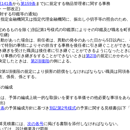
第141条
から
第159条
まで)
に規定する物品管理者に関する事務
1・一部改正)
対する印鑑等の通知)
、指定金融機関又は指定代理金融機関に、振出し小切手等の照合のため
定めるものを除く)
別記第1号様式の印鑑票によりその印鑑及び職名を町
引継)
異動があった場合は、前任者は、異動の発令のあった日から5日以内に、
いて特別の事情によりその担当する事務を後任者に引き継ぐことができ
き継ぎを受けた職員は後任者に引き継ぐことができるようになったとき
より事務の引き継ぎをすることができないときは
第2項
の規定にかかわら
決定したときは、
第2項後段
の例による。
の2第1項後段の規定により損害の賠償をしなければならない職員は同項
佐、係長、係とする。
算の編成
長は、予算の編成上統一的な取扱いを要する単価その他必要な事項をあ
出)
前条
の予算編成方針に基づき
別記第2号様式
の予算に関する見積書
(以下
。
算見積書には、
次の各号
に掲げる書類を添付しなければならない。
いては、設計概要及び図面