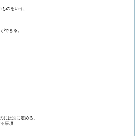
いものをいう。
とができる。
のには別に定める。
する事項