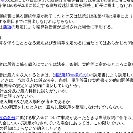
前項
の規定により提出された繰越計算書を審査し政令第145条第1項に規
令第150条第3項に規定する事故繰越計算書を調整し町長に提出しなけ
継続費に係る継続年度が終了したとき又は法第218条第4項の規定によ
する期日までに提出しなければならない。
は
前項
の規定により精算報告書が提出された場合に準用する。
)
算を伴うこととなる規則及び要綱等を定めるに当たってはあらかじめ関
収
者は所管に係る歳入については法令、条例、契約等に定めるところに従
者は歳入を収入するときは、
別記第10号様式の1
の調定書により調定し
るときは、当該収入に係る法令、条例、規則等及び契約書その他の関係
規則等の規定又は契約に違反していないか。
計区分及び歳入科目に誤りがないか。
額に誤りがないか。
納入期限及び納入場所が適正であるか。
歳入の調定をしたときは、直ちに徴収簿を整理しなければならない。
次の各号
に掲げる収入金について収納があったときは当該収納に係る収
入金について調定がなされている場合にあっては、この限りでない。
の通知によらないで納入したとき