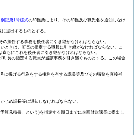
、
別記第1号様式
の印鑑票により、その印鑑及び職氏名を通知しなけ
長に提出するものとする。
その担任する事務を後任者に引き継がなければならない。
ないときは、町長の指定する職員に引き継がなければならない。
こ
は直ちにこれを後任者に引き継がなければならない。
ず町長の指定する職員が当該事務を引き継ぐものとする。
この場合
各号に掲げる行為をする権利を有する課長等及びその職務を直接補
らかじめ課長等に通知しなければならない。
「予算見積書」という)
を指定する期日までに企画財政課長に提出し