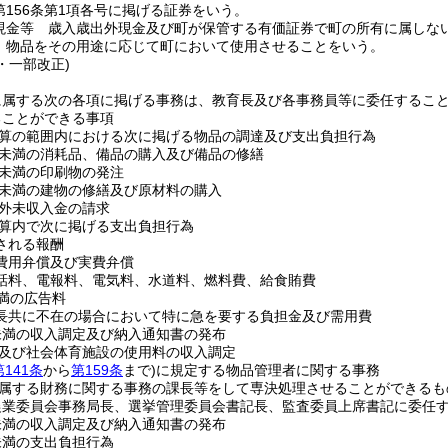
第156条第1項各号に掲げる証券をいう。
現金等 歳入歳出外現金及び町が保管する有価証券で町の所有に属しな
 物品をその用途に応じて町において使用させることをいう。
1・一部改正)
に属する次の各項に掲げる事務は、教育長及び各事務員等に委任するこ
ることができる事項
算の範囲内における次に掲げる物品の調達及び支出負担行為
万円未満の消耗品、備品の購入及び備品の修繕
円未満の印刷物の発注
万円未満の建物の修繕及び原材料の購入
外未収入金の請求
算内で次に掲げる支出負担行為
される報酬
費用弁償及び実費弁償
話料、電報料、電気料、水道料、燃料費、給食賄費
未満の広告料
長共に不在の場合において特に急を要する負担金及び需用費
円未満の収入調定及び納入通知書の発布
及び社会体育施設の使用料の収入調定
第141条
から
第159条
まで)
に規定する物品管理者に関する事務
属する財務に関する事務の課長等をして専決処理させることができるも
農業委員会事務局長、選挙管理委員会書記長、監査委員上席書記に委任
円未満の収入調定及び納入通知書の発布
円未満の支出負担行為