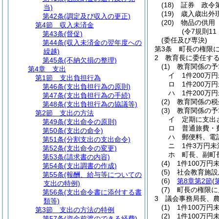
(18)
証券 政令
当)
(19)
歳入歳出外
第42条
(調定及び収入の更正)
(20)
物品の供用
第4節
収入未済金
(令7規則1
第43条
(督促)
(委任及び専決)
第44条
(収入未済金の翌年度への
第3条
町長の権限
繰越)
2
教育長に委任す
第45条
(不納欠損の整理)
(1)
教育関係の予
第4章
支出
イ
1件200
第1節
支出負担行為
ロ
1件200万
第46条
(支出負担行為の原則)
ハ
1件200
第47条
(支出負担行為の手続)
(2)
教育関係の税
第48条
(支出負担行為の協議等)
(3)
教育関係の予
第2節
支出の方法
イ
定期に支出
第49条
(支出命令の原則)
ロ
普通旅費・
第50条
(支出の命令)
ハ
郵便料、電
第51条
(分割支出の支出命令)
ニ
1件3万円
第52条
(支出命令の変更)
ホ
町長、副町
第53条
(請求書の内容)
(4)
1件100万
第54条
(支出調書の作成)
(5)
社会教育施設
第55条
(報酬、給与等についての
(6)
第8章第2節
(
支出の特例)
(7)
町長の権限に
第56条
(支出命令書に添付する書
3
議会事務局長、
類等)
(1)
1件100万
第3節
支出の方法の特例
(2)
1件100万
第57条
(資金前渡のできる経費)