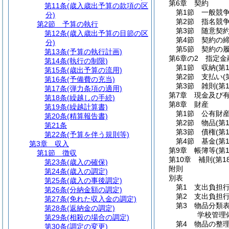
第6章
契約
第11条
(歳入歳出予算の款項の区
第1節
一般競
分)
第2節
指名競
第2節
予算の執行
第3節
随意契
第12条
(歳入歳出予算の目節の区
第4節
契約の
分)
第5節
契約の
第13条
(予算の執行計画)
第6章の2
指定金
第14条
(執行の制限)
第1節
収納
(第
第15条
(歳出予算の流用)
第2節
支払い
(
第16条
(予備費の充当)
第3節
雑則
(第
第17条
(弾力条項の適用)
第7章
現金及び
第18条
(繰越しの手続)
第8章
財産
第19条
(繰越計算書)
第1節
公有財
第20条
(精算報告書)
第2節
物品
(第
第21条
第3節
債権
(第
第22条
(予算を伴う規則等)
第4節
基金
(第
第3章
収入
第9章
帳簿等
(第
第1節
徴収
第10章
補則
(第1
第23条
(歳入の確保)
附則
第24条
(歳入の調定)
別表
第25条
(歳入の事後調定)
第1 支出負担行
第26条
(分納金額の調定)
第2 支出負担行
第27条
(免れた収入金の調定)
第3 物品分類
第28条
(返納金の調定)
学校管理
第29条
(相殺の場合の調定)
第4 物品の整
第30条
(調定の変更)