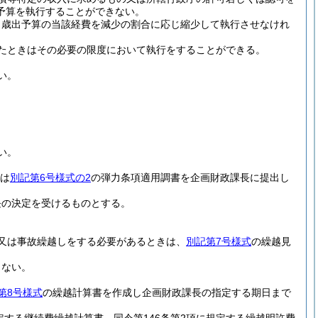
予算を執行することができない。
、歳出予算の当該経費を減少の割合に応じ縮少して執行させなけれ
たときはその必要の限度において執行をすることができる。
い。
い。
きは
別記第6号様式の2
の弾力条項適用調書を企画財政課長に提出し
長の決定を受けるものとする。
又は事故繰越しをする必要があるときは、
別記第7号様式
の繰越見
らない。
第8号様式
の繰越計算書を作成し企画財政課長の指定する期日まで