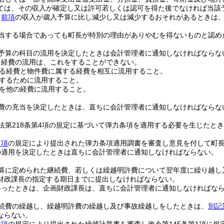
ては、その収入が確定し又は許可若しくは認可を得た後でなければ当該
、
前項
の収入が歳入予算に比し減少し又は減少するおそれがあるときは
当する場合であっても町長が特別の理由がありやむを得ないものと認め
予算の科目の流用を決定したときは会計管理者に通知しなければならな
る経費の流用は、これをすることができない。
る経費と物件費に属する経費を相互に流用すること。
するために流用すること。
を他の経費に流用すること。
費の充当を決定したときは、直ちに会計管理者に通知しなければならな
法第218条第4項の規定に基づいて弾力条項を適用する必要を生じたと
。
前項
の規定により提出された弾力条項適用調書を審査し意見を付して町
の適用を決定したときは直ちに会計管理者に通知しなければならない。
算に定められた継続費、若しくは繰越明許費について翌年度に繰り越し
財政課長の指定する期日までに提出しなければならない。
終ったときは、企画財政課長は、直ちに会計管理者に通知しなければな
続費の繰越し、繰越明許費の繰越し及び事故繰越しをしたときは、
別記
ならない。