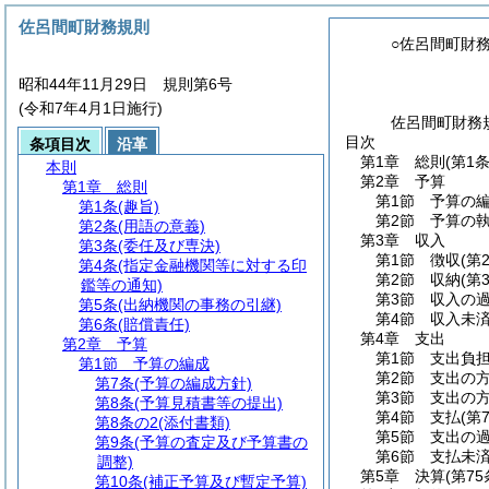
佐呂間町財務規則
○佐呂間町財
昭和44年11月29日 規則第6号
(令和7年4月1日施行)
佐呂間町財務
目次
条項目次
沿革
第1章
総則
(第1
本則
第2章
予算
第1章
総則
第1節
予算の
第1条
(趣旨)
第2節
予算の
第2条
(用語の意義)
第3章
収入
第3条
(委任及び専決)
第1節
徴収
(第
第4条
(指定金融機関等に対する印
第2節
収納
(第
鑑等の通知)
第3節
収入の
第5条
(出納機関の事務の引継)
第4節
収入未
第6条
(賠償責任)
第4章
支出
第2章
予算
第1節
支出負
第1節
予算の編成
第2節
支出の
第7条
(予算の編成方針)
第3節
支出の
第8条
(予算見積書等の提出)
第4節
支払
(第
第8条の2
(添付書類)
第5節
支出の
第9条
(予算の査定及び予算書の
第6節
支払未
調整)
第5章
決算
(第7
第10条
(補正予算及び暫定予算)