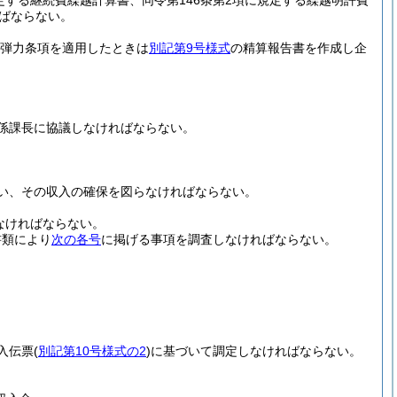
定する継続費繰越計算書、同令第146条第2項に規定する繰越明許費
ればならない。
り弾力条項を適用したときは
別記第9号様式
の精算報告書を作成し企
係課長に協議しなければならない。
い、その収入の確保を図らなければならない。
なければならない。
書類により
次の各号
に掲げる事項を調査しなければならない。
入伝票
(
別記第10号様式の2
)
に基づいて調定しなければならない。