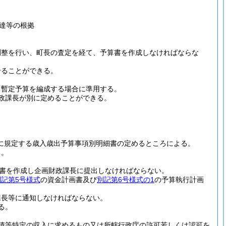
達等の根拠
調整を行い、町長の査定を経て、予算書を作成しなければならな
せることができる。
る暫定予算を編成する場合に準用する。
政課長が別に定めることができる。
号に規定する歳入歳出予算事項別明細書の定めるところによる。
る。
書を作成し企画財政課長に提出しなければならない。
別記第5号様式
の資金計画書及び
別記第6号様式の1
の予算執行計画
課長等に通知しなければならない。
る。
債等特定の収入に求めるもの又は所轄行政庁の許可若しくは認可を