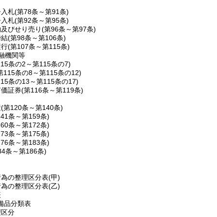
争入札
(第78条～第91条)
争入札
(第92条～第95条)
約及びせり売り
(第96条～第97条)
締結
(第98条～第106条)
履行
(第107条～第115条)
融機関等
115条の2～第115条の7)
第115条の8～第115条の12)
115条の13～第115条の17)
有価証券
(第116条～第119条)
産
(第120条～第140条)
141条～第159条)
160条～第172条)
173条～第175条)
176条～第183条)
84条～第186条)
為の整理区分表(甲)
為の整理区分表(乙)
表
備品分類表
理区分