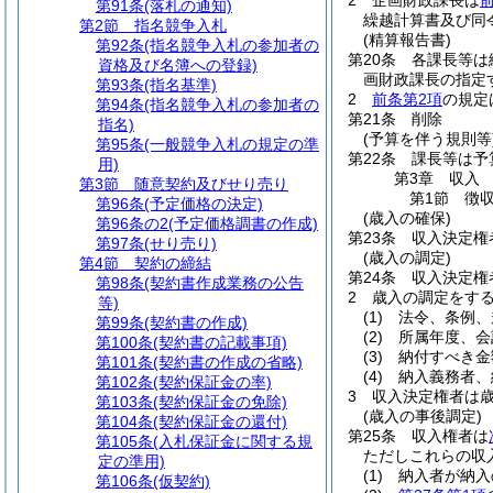
2
企画財政課長は
第91条
(落札の通知)
繰越計算書及び同
第2節
指名競争入札
(精算報告書)
第92条
(指名競争入札の参加者の
第20条
各課長等は
資格及び名簿への登録)
画財政課長の指定
第93条
(指名基準)
2
前条第2項
の規定
第94条
(指名競争入札の参加者の
第21条
削除
指名)
(予算を伴う規則等
第95条
(一般競争入札の規定の準
第22条
課長等は予
用)
第3章
収入
第3節
随意契約及びせり売り
第1節
徴
第96条
(予定価格の決定)
(歳入の確保)
第96条の2
(予定価格調書の作成)
第23条
収入決定権
第97条
(せり売り)
(歳入の調定)
第4節
契約の締結
第24条
収入決定権
第98条
(契約書作成業務の公告
2
歳入の調定をす
等)
(1)
法令、条例、
第99条
(契約書の作成)
(2)
所属年度、会
第100条
(契約書の記載事項)
(3)
納付すべき金
第101条
(契約書の作成の省略)
(4)
納入義務者、
第102条
(契約保証金の率)
3
収入決定権者は
第103条
(契約保証金の免除)
(歳入の事後調定)
第104条
(契約保証金の還付)
第25条
収入権者は
第105条
(入札保証金に関する規
ただしこれらの収
定の準用)
(1)
納入者が納入
第106条
(仮契約)