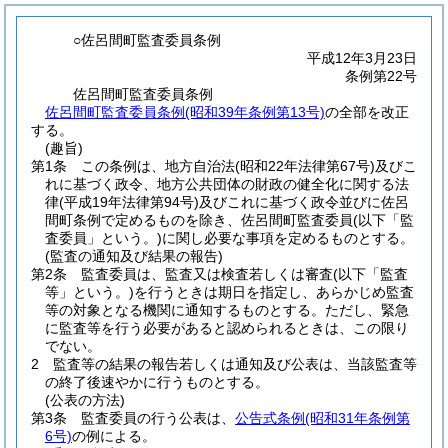
○佐呂間町監査委員条例
平成12年3月23日
条例第22号
佐呂間町監査委員条例
佐呂間町監査委員条例(昭和39年条例第13号)
の全部を改正
する。
(趣旨)
第1条
この条例は、地方自治法
(昭和22年法律第67号)
及びこ
れに基づく政令、地方公共団体の財政の健全化に関する法
律
(平成19年法律第94号)
及びこれに基づく政令並びに佐呂
間町条例で定めるものを除き、佐呂間町監査委員
(以下「監
査委員」という。)
に関し必要な事項を定めるものとする。
(監査の通知及び結果の報告)
第2条
監査委員は、監査又は検査若しくは審査
(以下「監査
等」という。)
を行うときは期日を指定し、あらかじめ監査
等の対象となる機関に通知するものとする。
ただし、緊急
に監査等を行う必要があると認められるときは、この限り
でない。
2
監査等の結果の報告若しくは通知及び公表は、当該監査等
の終了後速やかに行うものとする。
(公表の方法)
第3条
監査委員の行う公表は、
公告式条例
(昭和31年条例第
6号)
の例による。