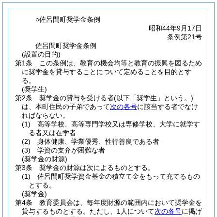
○佐呂間町奨学金条例
昭和44年9月17日
条例第21号
佐呂間町奨学金条例
(設置の目的)
第1条
この条例は、教育の機会均等と教育の振興を図るため
に奨学金を貸与することについて定めることを目的とす
る。
(奨学生)
第2条
奨学金の貸与を受ける者
(以下「奨学生」という。)
は、本町住民の子弟であって
次の各号
に該当する者でなけ
ればならない。
(1)
高等学校、高等専門学校又は専修学校、大学に就学す
る者又は在学者
(2)
身体健康、学業優秀、性行善良である者
(3)
学資の支弁が困難な者
(奨学金の財源)
第3条
奨学金の財源は次によるものとする。
(1)
佐呂間町奨学資金基金の積立て金をもって充てるもの
とする。
(奨学金)
第4条
教育委員会は、毎年度財源の範囲内において奨学金を
貸与するものとする。
ただし、1人について
次の各号
に掲げ