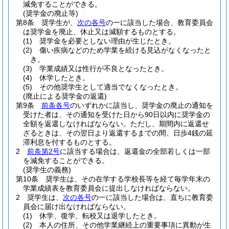
減免することができる。
(奨学金の廃止等)
第8条
奨学生が、
次の各号
の一に該当した場合、教育委員会
は奨学金を廃止、休止又は減額するものとする。
(1)
奨学金を必要としない理由が生じたとき。
(2)
傷い疾病などのため学業を続ける見込がなくなったと
き。
(3)
学業成績又は性行が不良となったとき。
(4)
休学したとき。
(5)
その他奨学生として適当でなくなったとき。
(廃止による奨学金の返還)
第9条
前条各号
のいずれかに該当し、奨学金の廃止の通知を
受けた者は、その通知を受けた日から90日以内に奨学金の
全額を返還しなければならない。
ただし、期間内に返還せ
ざるときは、その翌日より返還するまでの間、日歩4銭の延
滞利息を付するものとする。
2
前条第2号
に該当する場合は、返還金の全部若しくは一部
を減免することができる。
(奨学生の義務)
第10条
奨学生は、その在学する学校長等を経て毎学年末の
学業成績表を教育委員会に提出しなければならない。
2
奨学生は、
次の各号
の一に該当した場合は、直ちに教育委
員会に届け出なければならない。
(1)
休学、復学、転校又は退学したとき。
(2)
本人の住所、その他学業継続上の重要事項に異動が生