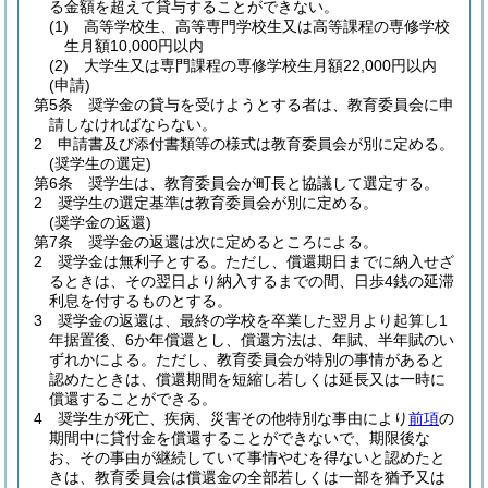
る金額を超えて貸与することができない。
(1)
高等学校生、高等専門学校生又は高等課程の専修学校
生月額10,000円以内
(2)
大学生又は専門課程の専修学校生月額22,000円以内
(申請)
第5条
奨学金の貸与を受けようとする者は、教育委員会に申
請しなければならない。
2
申請書及び添付書類等の様式は教育委員会が別に定める。
(奨学生の選定)
第6条
奨学生は、教育委員会が町長と協議して選定する。
2
奨学生の選定基準は教育委員会が別に定める。
(奨学金の返還)
第7条
奨学金の返還は次に定めるところによる。
2
奨学金は無利子とする。
ただし、償還期日までに納入せざ
るときは、その翌日より納入するまでの間、日歩4銭の延滞
利息を付するものとする。
3
奨学金の返還は、最終の学校を卒業した翌月より起算し1
年据置後、6か年償還とし、償還方法は、年賦、半年賦のい
ずれかによる。
ただし、教育委員会が特別の事情があると
認めたときは、償還期間を短縮し若しくは延長又は一時に
償還することができる。
4
奨学生が死亡、疾病、災害その他特別な事由により
前項
の
期間中に貸付金を償還することができないで、期限後な
お、その事由が継続していて事情やむを得ないと認めたと
きは、教育委員会は償還金の全部若しくは一部を猶予又は