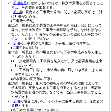
2
前項各号
に定めるもののほか、特別の費用を必要とすると
きは、その費用を加算する。
3
前2項
に規定する工事費の算出に関して必要な事項は、別
に町長が定める。
(工事費の予納)
第11条
町長に給水装置の工事を申込む者は、設計によって
算出した給水装置の工事費の概算額を予納しなければなら
ない。
ただし、町長がその必要がないと認めた工事につい
ては、この限りではない。
2
前項
の工事費の概算額は、工事竣工後に清算する。
(工事申込の取消)
第12条
町長は、次の場合において工事の申込みを取り消し
たものとみなす。
(1)
指定期限内に工事費を納入せず、又は必要書類を提出
しないとき。
(2)
工事施工に際し、申込者の責に帰すべき事由により着
手できないとき。
(給水装置の変更等の工事)
第13条
町長は、配水管の移転その他特別の理由によって、
給水装置に変更を加える工事を必要とするときは、当該給
水装置の所有者の同意がなくても、当該工事を施工するこ
とができる。
2
前項
の場合において、その工事に要する費用は、原因者の
負担とする。
(第三者の異議についての責任)