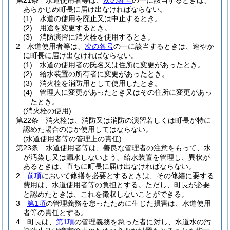
第21条
水道使用者等は、
次の各号
の一に該当するときは、
あらかじめ町長に届け出なければならない。
(1)
水道の使用を廃止又は中止するとき。
(2)
用途を変更するとき。
(3)
消防演習に消火栓を使用するとき。
2
水道使用者等は、
次の各号
の一に該当するときは、速やか
に町長に届け出なければならない。
(1)
水道の使用者の氏名又は住所に変更があったとき。
(2)
給水装置の所有者に変更があったとき。
(3)
消火栓を消防用として使用したとき。
(4)
管理人に変更があったとき又はその住所に変更があっ
たとき。
(消火栓の使用)
第22条
消火栓は、消防又は消防の演習若しくは町長が特に
認めた場合のほか使用してはならない。
(水道使用者等の管理上の責任)
第23条
水道使用者等は、善良な管理者の注意をもって、水
が汚染し又は漏水しないよう、給水装置を管理し、異状が
あるときは、直ちに町長に届け出なければならない。
2
前項
において修繕を必要とするときは、その修繕に要する
費用は、水道使用者等の負担とする。
ただし、町長が必要
と認めたときは、これを徴収しないことができる。
3
第1項
の管理義務を怠ったために生じた損害は、水道使用
者等の責任とする。
4
町長は、
第1項
の管理義務を怠った者に対し、水道水の汚