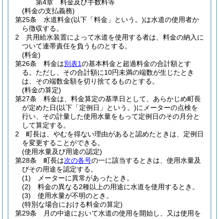
第4章
料金及び手数料等
(料金の支払義務)
第25条
水道料金
(以下「料金」という。)
は水道の使用者か
ら徴収する。
2
共用給水装置によって水道を使用する者は、料金の納入に
ついて連帯責任を負うものとする。
(料金)
第26条
料金は
別表1
の基本料金と超過料金の合計額とす
る。
ただし、その合計額に10円未満の端数が生じたとき
は、その端数金額を切り捨てるものとする。
(料金の算定)
第27条
料金は、料金算定の基準日として、あらかじめ町長
が定めた日
(以下「定例日」という。)
にメーターの点検を
行い、その計量した使用水量をもって定例日のその月分と
して算定する。
2
町長は、やむを得ない理由があると認めたときは、定例日
を変更することができる。
(使用水量及び用途の認定)
第28条
町長は
次の各号
の一に該当するときは、使用水量及
びその用途を認定する。
(1)
メーターに異常があったとき。
(2)
料金の異なる2種以上の用途に水道を使用するとき。
(3)
使用水量が不明のとき。
(特別な場合における料金の算定)
第29条
月の中途において水道の使用を開始し、又は使用を