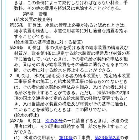
きは、この条例によって納付しなければならない料金、手
数料、その他の費用を軽減又は免除することができる。
第5章
管理
(給水装置の検査等)
第35条
町長は、水道の管理上必要があると認めたときは、
給水装置を検査し、水道使用者等に対し適当な措置を指示
することができる。
(給水装置の基準違反に対する措置)
第36条
町長は、水の供給を受ける者の給水装置の構造及び
材質が、政令第4条に規定する給水装置の構造及び材質の基
準に適合していないときは、その者の給水契約の申込を拒
み、又はその者が給水装置をその基準に適合させるまでの
間、その者に対する給水を停止することができる。
2
町長は、水の供給を受ける者の給水装置が、指定給水装置
工事事業者の施工した給水装置工事に係るものでないとき
は、その者の給水契約の申込みを拒み、又はその者に対す
る給水を停止することができる。
ただし、法第16条の2第3
項の国土交通省令で定める給水装置の軽微な変更であると
き、又は当該給水装置の構造及び材質がその基準に適合し
ていることを確認したときは、この限りでない。
(給水の停止)
第37条
町長は、
次の各号
の一に該当するときは、水道の使
用者に対し、その理由の継続する間、給水を停止すること
ができる。
(1)
水道の使用者が、
第10条
の工事費、
第23条第2項
の修