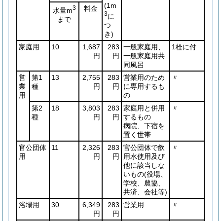
(1m
3
料金
水量m
3
に
まで
つ
き)
家庭用
10
1,687
283
一般家庭用、
1栓に付
円
円
一般家庭用共
同風呂
営
第1
13
2,755
283
営業用のため
〃
業
種
円
円
に専用するも
用
の
第2
18
3,803
283
家庭用と併用
〃
種
円
円
するもの
病院、下宿を
置く世帯
官公団体
11
2,326
283
官公団体で飲
〃
用
円
円
用水使用及び
他に該当しな
いもの
(役場、
学校、農協、
共済、会社等)
浴場用
30
6,349
283
営業用
〃
円
円