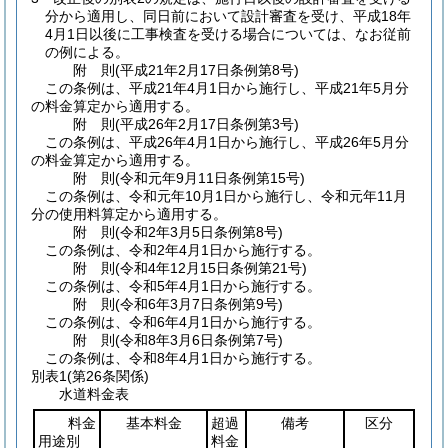
分から適用し、同日前において設計審査を受け、平成18年
4月1日以後に工事検査を受ける場合については、なお従前
の例による。
附
則
(平成21年2月17日
条例第8号)
この条例は、平成21年4月1日から施行し、平成21年5月分
の料金算定から適用する。
附
則
(平成26年2月17日
条例第3号)
この条例は、平成26年4月1日から施行し、平成26年5月分
の料金算定から適用する。
附
則
(令和元年9月11日
条例第15号)
この条例は、令和元年10月1日から施行し、令和元年11月
分の使用料算定から適用する。
附
則
(令和2年3月5日
条例第8号)
この条例は、令和2年4月1日から施行する。
附
則
(令和4年12月15日
条例第21号)
この条例は、令和5年4月1日から施行する。
附
則
(令和6年3月7日
条例第9号)
この条例は、令和6年4月1日から施行する。
附
則
(令和8年3月6日
条例第7号)
この条例は、令和8年4月1日から施行する。
別表1
(第26条関係)
水道料金表
料金
基本料金
超過
備考
区分
用途別
料金