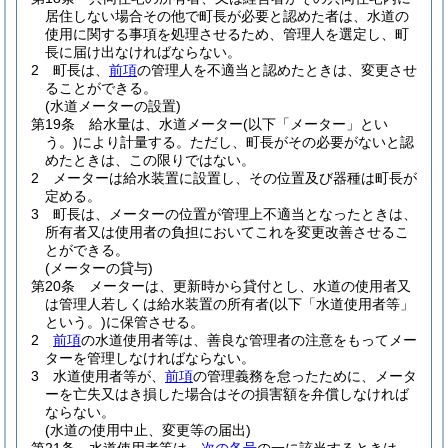
居住しない場合その他で町長が必要と認めた者は、水道の
使用に関する事項を処理させるため、管理人を選定し、町
長に届け出なければならない。
2
町長は、
前項
の管理人を不適当と認めたときは、変更させ
ることができる。
(水道メーターの設置)
第19条
給水量は、水道メーター
(以下「メーター」とい
う。)
により計量する。
ただし、町長がその必要がないと認
めたときは、この限りではない。
2
メーターは給水装置に設置し、その位置及び器種は町長が
定める。
3
町長は、メーターの位置が管理上不適当となったときは、
所有者又は使用者の負担においてこれを変更改善させるこ
とができる。
(メーターの貸与)
第20条
メーターは、更新時から貸付とし、水道の使用者又
は管理人若しくは給水装置の所有者
(以下「水道使用者等」
という。)
に保管させる。
2
前項
の水道使用者等は、善良な管理者の注意をもってメー
ターを管理しなければならない。
3
水道使用者等が、
前項
の管理義務を怠ったために、メータ
ーを亡失又はき損した場合はその損害額を弁償しなければ
ならない。
(水道の使用中止、変更等の届出)