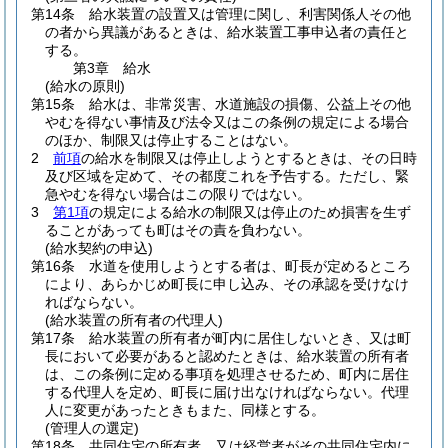
第14条
給水装置の設置又は管理に関し、利害関係人その他
の者から異議があるときは、給水装置工事申込者の責任と
する。
第3章
給水
(給水の原則)
第15条
給水は、非常災害、水道施設の損傷、公益上その他
やむを得ない事情及び法令又はこの条例の規定による場合
のほか、制限又は停止することはない。
2
前項
の給水を制限又は停止しようとするときは、その日時
及び区域を定めて、その都度これを予告する。
ただし、緊
急やむを得ない場合はこの限りではない。
3
第1項
の規定による給水の制限又は停止のため損害を生ず
ることがあっても町はその責を負わない。
(給水契約の申込)
第16条
水道を使用しようとする者は、町長が定めるところ
により、あらかじめ町長に申し込み、その承認を受けなけ
ればならない。
(給水装置の所有者の代理人)
第17条
給水装置の所有者が町内に居住しないとき、又は町
長において必要があると認めたときは、給水装置の所有者
は、この条例に定める事項を処理させるため、町内に居住
する代理人を定め、町長に届け出なければならない。
代理
人に変更があったときもまた、同様とする。
(管理人の選定)
第18条
共同住宅の所有者、又は経営者がその共同住宅内に