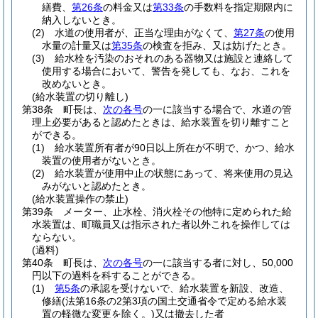
繕費、
第26条
の料金又は
第33条
の手数料を指定期限内に
納入しないとき。
(2)
水道の使用者が、正当な理由がなくて、
第27条
の使用
水量の計量又は
第35条
の検査を拒み、又は妨げたとき。
(3)
給水栓を汚染のおそれのある器物又は施設と連絡して
使用する場合において、警告を発しても、なお、これを
改めないとき。
(給水装置の切り離し)
第38条
町長は、
次の各号
の一に該当する場合で、水道の管
理上必要があると認めたときは、給水装置を切り離すこと
ができる。
(1)
給水装置所有者が90日以上所在が不明で、かつ、給水
装置の使用者がないとき。
(2)
給水装置が使用中止の状態にあって、将来使用の見込
みがないと認めたとき。
(給水装置操作の禁止)
第39条
メーター、止水栓、消火栓その他特に定められた給
水装置は、町職員又は指示された者以外これを操作しては
ならない。
(過料)
第40条
町長は、
次の各号
の一に該当する者に対し、50,000
円以下の過料を科することができる。
(1)
第5条
の承認を受けないで、給水装置を新設、改造、
修繕
(法第16条の2第3項の国土交通省令で定める給水装
置の軽微な変更を除く。)
又は撤去した者