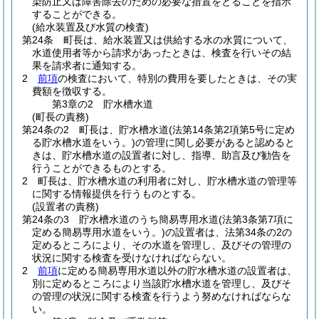
染防止又は障害除去のための必要な措置をとることを指示
することができる。
(給水装置及び水質の検査)
第24条
町長は、給水装置又は供給する水の水質について、
水道使用者等から請求があったときは、検査を行いその結
果を請求者に通知する。
2
前項
の検査において、特別の費用を要したときは、その実
費額を徴収する。
第3章の2
貯水槽水道
(町長の責務)
第24条の2
町長は、貯水槽水道
(法第14条第2項第5号に定め
る貯水槽水道をいう。)
の管理に関し必要があると認めると
きは、貯水槽水道の設置者に対し、指導、助言及び勧告を
行うことができるものとする。
2
町長は、貯水槽水道の利用者に対し、貯水槽水道の管理等
に関する情報提供を行うものとする。
(設置者の責務)
第24条の3
貯水槽水道のうち簡易専用水道
(法第3条第7項に
定める簡易専用水道をいう。)
の設置者は、法第34条の2の
定めるところにより、その水道を管理し、及びその管理の
状況に関する検査を受けなければならない。
2
前項
に定める簡易専用水道以外の貯水槽水道の設置者は、
別に定めるところにより当該貯水槽水道を管理し、及びそ
の管理の状況に関する検査を行うよう努めなければならな
い。