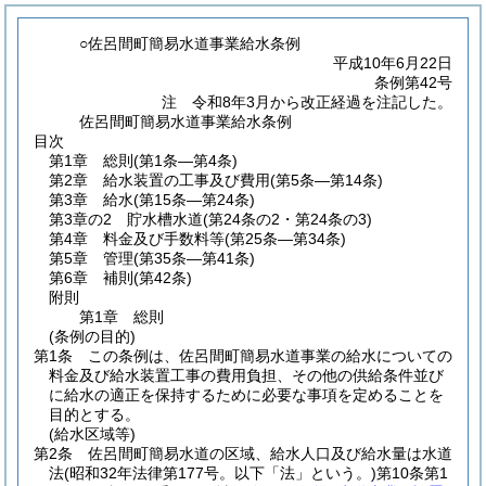
○佐呂間町簡易水道事業給水条例
平成10年6月22日
条例第42号
注 令和8年3月から改正経過を注記した。
佐呂間町簡易水道事業給水条例
目次
第1章
総則
(第1条―第4条)
第2章
給水装置の工事及び費用
(第5条―第14条)
第3章
給水
(第15条―第24条)
第3章の2
貯水槽水道
(第24条の2・第24条の3)
第4章
料金及び手数料等
(第25条―第34条)
第5章
管理
(第35条―第41条)
第6章
補則
(第42条)
附則
第1章
総則
(条例の目的)
第1条
この条例は、佐呂間町簡易水道事業の給水についての
料金及び給水装置工事の費用負担、その他の供給条件並び
に給水の適正を保持するために必要な事項を定めることを
目的とする。
(給水区域等)
第2条
佐呂間町簡易水道の区域、給水人口及び給水量は水道
法
(昭和32年法律第177号。以下「法」という。)
第10条第1