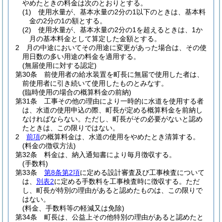
やめたときの料金は次のとおりとする。
(1)
使用水量が、基本水量の2分の1以下のときは、基本料
金の2分の1の額とする。
(2)
使用水量が、基本水量の2分の1を超えるときは、1か
月の基本料金として算定した金額とする。
2
月の中途においてその用途に変更があった場合は、その使
用日数の多い用途の料金を適用する。
(無届使用に対する認定)
第30条
前使用者の給水装置を町長に無届で使用した者は、
前使用者に引き続いて使用したものとみなす。
(臨時使用の場合の概算料金の前納)
第31条
工事その他の理由により一時的に水道を使用する者
は、水道の使用申込の際、町長が定める概算料金を前納し
なければならない。
ただし、町長がその必要がないと認め
たときは、この限りではない。
2
前項
の概算料金は、水道の使用をやめたとき清算する。
(料金の徴収方法)
第32条
料金は、納入通知書により毎月徴収する。
(手数料)
第33条
第8条第2項
に定める設計審査及び工事検査について
は、
別表2
に定める手数料を工事検査時に徴収する。
ただ
し、町長が特別の理由があると認めたものは、この限りで
はない。
(料金、手数料等の軽減又は免除)
第34条
町長は、公益上その他特別の理由があると認めたと