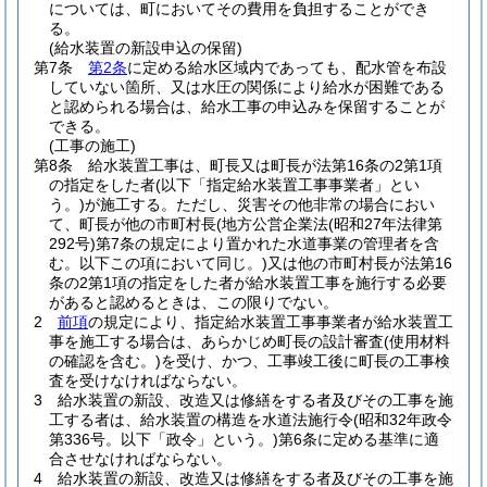
については、町においてその費用を負担することができ
る。
(給水装置の新設申込の保留)
第7条
第2条
に定める給水区域内であっても、配水管を布設
していない箇所、又は水圧の関係により給水が困難である
と認められる場合は、給水工事の申込みを保留することが
できる。
(工事の施工)
第8条
給水装置工事は、町長又は町長が法第16条の2第1項
の指定をした者
(以下「指定給水装置工事事業者」とい
う。)
が施工する。
ただし、災害その他非常の場合におい
て、町長が他の市町村長
(地方公営企業法
(昭和27年法律第
292号)
第7条の規定により置かれた水道事業の管理者を含
む。以下この項において同じ。)
又は他の市町村長が法第16
条の2第1項の指定をした者が給水装置工事を施行する必要
があると認めるときは、この限りでない。
2
前項
の規定により、指定給水装置工事事業者が給水装置工
事を施工する場合は、あらかじめ町長の設計審査
(使用材料
の確認を含む。)
を受け、かつ、工事竣工後に町長の工事検
査を受けなければならない。
3
給水装置の新設、改造又は修繕をする者及びその工事を施
工する者は、給水装置の構造を水道法施行令
(昭和32年政令
第336号。以下「政令」という。)
第6条に定める基準に適
合させなければならない。
4
給水装置の新設、改造又は修繕をする者及びその工事を施