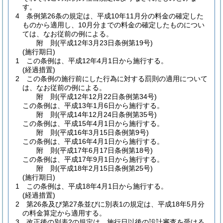
す。
4
条例第26条の規定は、平成10年11月分の料金の確定した
ものから適用し、10月分までの料金の確定したものについ
ては、なお従前の例による。
附
則
(平成12年3月23日
条例第19号)
(施行期日)
1
この条例は、平成12年4月1日から施行する。
(経過措置)
2
この条例の施行前にした行為に対する罰則の適用について
は、なお従前の例による。
附
則
(平成12年12月22日
条例第34号)
この条例は、平成13年1月6日から施行する。
附
則
(平成14年12月24日
条例第35号)
この条例は、平成15年4月1日から施行する。
附
則
(平成16年3月15日
条例第9号)
この条例は、平成16年4月1日から施行する。
附
則
(平成17年6月17日
条例第18号)
この条例は、平成17年9月1日から施行する。
附
則
(平成18年2月15日
条例第25号)
(施行期日)
1
この条例は、平成18年4月1日から施行する。
(経過措置)
2
第26条及び第27条並びに別表1の規定は、平成18年5月分
の料金算定から適用する。
3
改正後の別表2の規定は、施行日以後の設計審査を受ける