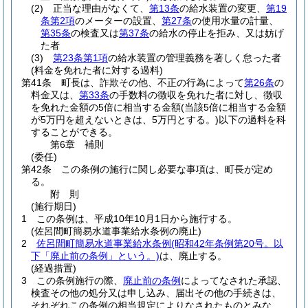
(2)
正当な理由がなくて、
第13条
の給水装置の変更、
第19
条第2項
のメーターの設置、
第27条
の使用水量の計量、
第35条
の検査又は
第37条
の給水の停止を拒み、又は妨げ
た者
(3)
第23条第1項
の給水装置の管理義務を著しく怠った者
(料金を免れた者に対する過料)
第41条
町長は、詐欺その他、不正の行為によって
第26条
の
料金又は、
第33条
の手数料の徴収を免れた者に対し、徴収
を免れた金額の5倍に相当する金額
(当該5倍に相当する金額
が5万円を超えないときは、5万円とする。)
以下の過料を科
することができる。
第6章
補則
(委任)
第42条
この条例の施行に関し必要な事項は、町長が定め
る。
附
則
(施行期日)
1
この条例は、平成10年10月1日から施行する。
(佐呂間町簡易水道事業給水条例の廃止)
2
佐呂間町簡易水道事業給水条例
(昭和42年条例第20号。以
下「廃止前の条例」という。)
は、廃止する。
(経過措置)
3
この条例施行の際、
廃止前の条例
によってなされた承認、
検査その他の処分又は申し込み、届出その他の手続きは、
それぞれこの条例の相当規定によりなされたものとみな