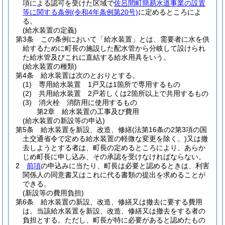
項による認可を受けた区域で
佐呂間町簡易水道事業の設置
等に関する条例
(令和4年条例第20号)
に定めるところによ
る。
(給水装置の定義)
第3条
この条例において「給水装置」とは、需要者に水を供
給するために町長の施設した配水管から分岐して設けられ
た給水管及びこれに直結する給水用具をいう。
(給水装置の種類)
第4条
給水装置は次のとおりとする。
(1)
専用給水装置 1戸又は1箇所で専用するもの
(2)
共用給水装置 2戸若しくは2箇所以上で共用するもの
(3)
消火栓 消防用に使用するもの
第2章
給水装置の工事及び費用
(給水装置の新設等の申込)
第5条
給水装置を新設、改造、修繕
(法第16条の2第3項の国
土交通省令で定める給水装置の軽微な変更を除く。)
又は撤
去しようとする者は、町長の定めるところにより、あらか
じめ町長に申し込み、その承認を受けなければならない。
2
前項
の申込みに当たり、町長は必要と認めるときは、利害
関係人の同意書又はこれに代る書類の提出を求めることが
できる。
(新設等の費用負担)
第6条
給水装置の新設、改造、修繕又は撤去に要する費用
は、当該給水装置を新設、改造、修繕又は撤去をする者の
負担とする。
ただし、町長が特に必要があると認めたもの