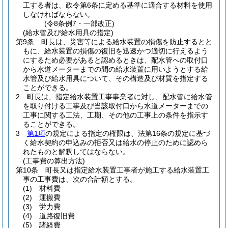
工する者は、政令第6条に定める基準に適合する材料を使用
しなければならない。
(令8条例7・一部改正)
(給水管及び給水用具の指定)
第9条
町長は、災害等による給水装置の損傷を防止するとと
もに、給水装置の損傷の復旧を迅速かつ適切に行えるよう
にするため必要があると認めるときは、配水管への取付口
から水道メーターまでの間の給水装置に用いようとする給
水管及び給水用具について、その構造及び材質を指定する
ことができる。
2
町長は、指定給水装置工事事業者に対し、配水管に給水管
を取り付ける工事及び当該取付口から水道メーターまでの
工事に関する工法、工期、その他の工事上の条件を指示す
ることができる。
3
第1項
の規定による指定の権限は、法第16条の規定に基づ
く給水契約の申込みの拒否又は給水の停止のために認めら
れたものと解釈してはならない。
(工事費の算出方法)
第10条
町長又は指定給水装置工事者が施工する給水装置工
事の工事費は、次の合計額とする。
(1)
材料費
(2)
運搬費
(3)
労力費
(4)
道路復旧費
(5)
諸経費