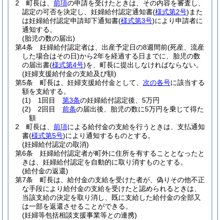
2
町長は、
前項
の申請を受けたときは、その内容を審査し、
認定の可否を決定し、妊婦給付認定通知書
(
様式第2号
)
また
は妊婦給付認定申請却下通知書
(
様式第3号
)
により申請者に
通知する。
(胎児の数の届出)
第4条
妊婦給付認定者は、出産予定日の8週間前
(死産、流産
した場合はその日)
から2年を経過する日までに、胎児の数
の届出書
(
様式第4号
)
を、町長に提出しなければならない。
(妊婦支援給付金の支給及び額)
第5条
町長は、妊婦支援給付金として、
次の各号
に該当する
額を支給する。
(1)
1回目
第3条
の妊婦給付認定後、5万円
(2)
2回目
前条
の届出後、胎児の数に5万円を乗じて得た
額
2
町長は、
前項
による給付金の支給を行うときは、支払通知
書
(
様式第5号
)
により通知するものとする。
(妊婦給付認定の取消)
第6条
妊婦給付認定者が町外に住所を有することとなったと
きは、妊婦給付認定を自動的に取り消すものとする。
(給付金の返還)
第7条
町長は、給付金の支給を受けた者が、偽りその他不正
な手段により給付金の支給を受けたと認められるときは、
当該支給の決定を取り消し、既に支給した給付金の全部又
は一部を返還させることができる。
(妊婦等包括相談支援事業等との連携)