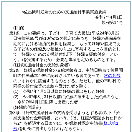
○佐呂間町妊婦のための支援給付事業実施要綱
令和7年4月1日
規程第14号
(目的)
第1条
この要綱は、子ども・子育て支援法
(平成24年8月22
日法律第65号)
第10条の2の規定に基づき、妊婦の産前産後
期間における経済的負担を軽減し、もって妊婦や胎児であ
る子どもの保健及び福祉の向上に寄与することを目的とし
て、妊婦のための支援給付
(以下「妊婦支援給付金」とい
う。)
を実施するため、必要な事項を定めるものとする。
(妊婦支援給付金の支給対象者)
第2条
妊婦支援給付金の支給対象者は、申請日時点で佐呂間
町の住民基本台帳に記録されている者であって、
次の各号
のいずれかに該当するものとする。
ただし、他の市町村で
同様の給付金等の支給を受けた者を除く。
(1)
令和7年4月1日以降に妊娠の届出をした妊婦
(2)
令和7年3月31日以前に妊娠の届出をした妊婦のうち、
令和7年4月1日以降に出産した者
(妊婦給付認定)
第3条
妊婦支援給付金の支給を受けようとする者
(以下「妊
婦支援給付金申請者」という。)
は、妊娠が確認された日か
ら2年を経過する日までに、妊婦給付認定申請書
(
様式第1
号
)
を町長に提出しなければならない。