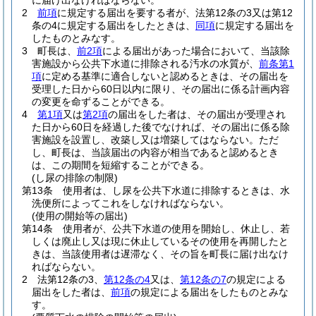
に届け出なければならない。
2
前項
に規定する届出を要する者が、法第12条の3又は第12
条の4に規定する届出をしたときは、
同項
に規定する届出を
したものとみなす。
3
町長は、
前2項
による届出があった場合において、当該除
害施設から公共下水道に排除される汚水の水質が、
前条第1
項
に定める基準に適合しないと認めるときは、その届出を
受理した日から60日以内に限り、その届出に係る計画内容
の変更を命ずることができる。
4
第1項
又は
第2項
の届出をした者は、その届出が受理され
た日から60日を経過した後でなければ、その届出に係る除
害施設を設置し、改築し又は増築してはならない。
ただ
し、町長は、当該届出の内容が相当であると認めるとき
は、この期間を短縮することができる。
(し尿の排除の制限)
第13条
使用者は、し尿を公共下水道に排除するときは、水
洗便所によってこれをしなければならない。
(使用の開始等の届出)
第14条
使用者が、公共下水道の使用を開始し、休止し、若
しくは廃止し又は現に休止しているその使用を再開したと
きは、当該使用者は遅滞なく、その旨を町長に届け出なけ
ればならない。
2
法第12条の3、
第12条の4
又は、
第12条の7
の規定による
届出をした者は、
前項
の規定による届出をしたものとみな
す。