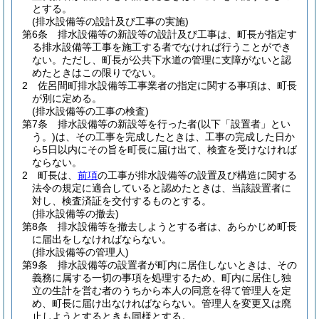
とする。
(排水設備等の設計及び工事の実施)
第6条
排水設備等の新設等の設計及び工事は、町長が指定す
る排水設備等工事を施工する者でなければ行うことができ
ない。
ただし、町長が公共下水道の管理に支障がないと認
めたときはこの限りでない。
2
佐呂間町排水設備等工事業者の指定に関する事項は、町長
が別に定める。
(排水設備等の工事の検査)
第7条
排水設備等の新設等を行った者
(以下「設置者」とい
う。)
は、その工事を完成したときは、工事の完成した日か
ら5日以内にその旨を町長に届け出て、検査を受けなければ
ならない。
2
町長は、
前項
の工事が排水設備等の設置及び構造に関する
法令の規定に適合していると認めたときは、当該設置者に
対し、検査済証を交付するものとする。
(排水設備等の撤去)
第8条
排水設備等を撤去しようとする者は、あらかじめ町長
に届出をしなければならない。
(排水設備等の管理人)
第9条
排水設備等の設置者が町内に居住しないときは、その
義務に属する一切の事項を処理するため、町内に居住し独
立の生計を営む者のうちから本人の同意を得て管理人を定
め、町長に届け出なければならない。
管理人を変更又は廃
止しようとするときも同様とする。