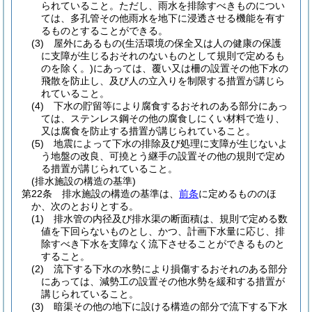
られていること。
ただし、雨水を排除すべきものについ
ては、多孔管その他雨水を地下に浸透させる機能を有す
るものとすることができる。
(3)
屋外にあるもの
(生活環境の保全又は人の健康の保護
に支障が生じるおそれのないものとして規則で定めるも
のを除く。)
にあっては、覆い又は柵の設置その他下水の
飛散を防止し、及び人の立入りを制限する措置が講じら
れていること。
(4)
下水の貯留等により腐食するおそれのある部分にあっ
ては、ステンレス鋼その他の腐食しにくい材料で造り、
又は腐食を防止する措置が講じられていること。
(5)
地震によって下水の排除及び処理に支障が生じないよ
う地盤の改良、可撓とう継手の設置その他の規則で定め
る措置が講じられていること。
(排水施設の構造の基準)
第22条
排水施設の構造の基準は、
前条
に定めるもののほ
か、次のとおりとする。
(1)
排水管の内径及び排水渠の断面積は、規則で定める数
値を下回らないものとし、かつ、計画下水量に応じ、排
除すべき下水を支障なく流下させることができるものと
すること。
(2)
流下する下水の水勢により損傷するおそれのある部分
にあっては、減勢工の設置その他水勢を緩和する措置が
講じられていること。
(3)
暗渠その他の地下に設ける構造の部分で流下する下水