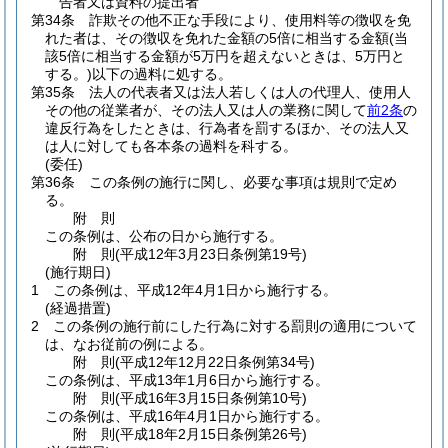
告者又は資料の提出者
第34条
詐欺その他不正な手段により、使用料等の徴収を免
れた者は、その徴収を免れた金額の5倍に相当する金額
(当
該5倍に相当する金額が5万円を超えないときは、5万円と
する。)
以下の過料に処する。
第35条
法人の代表者又は法人若しくは人の代理人、使用人
その他の従業者が、その法人又は人の業務に関して
前2条
の
違反行為をしたときは、行為者を罰するほか、その法人又
は人に対しても各本条の過料を科する。
(委任)
第36条
この条例の施行に関し、必要な事項は規則で定め
る。
附
則
この条例は、公布の日から施行する。
附
則
(平成12年3月23日
条例第19号)
(施行期日)
1
この条例は、平成12年4月1日から施行する。
(経過措置)
2
この条例の施行前にした行為に対する罰則の適用について
は、なお従前の例による。
附
則
(平成12年12月22日
条例第34号)
この条例は、平成13年1月6日から施行する。
附
則
(平成16年3月15日
条例第10号)
この条例は、平成16年4月1日から施行する。
附
則
(平成18年2月15日
条例第26号)