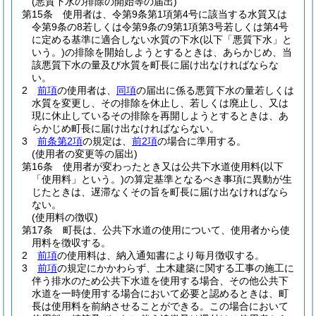
(悪質下水の排除の開始等の届出)
第15条
使用者は、令第9条第1項第4号に該当する水質又は
令第9条の8若しくは令第9条の9第1項第3号若しくは第4号
に定める基準に適合しない水質の下水
(以下「悪質下水」と
いう。)
の排除を開始しようとするときは、あらかじめ、当
該悪質下水の量及び水質を町長に届け出なければならな
い。
2
前項
の使用者は、
同項
の届出に係る悪質下水の量若しくは
水質を変更し、その排除を休止し、若しくは廃止し、又は
現に休止しているその排除を再開しようとするときは、あ
らかじめ町長に届け出なければならない。
3
前条第2項
の規定は、
前2項
の場合に準用する。
(使用者の変更等の届出)
第16条
使用者が変わったとき又は公共下水道使用料
(以下
「使用料」という。)
の算定基準となるべき事項に異動が生
じたときは、遅滞なくその旨を町長に届け出なければなら
ない。
(使用料の徴収)
第17条
町長は、公共下水道の使用について、使用者から使
用料を徴収する。
2
前項
の使用料は、納入通知書により毎月徴収する。
3
前項
の規定にかかわらず、土木建築に関する工事の施工に
伴う排水のため公共下水道を使用する場合、その他公共下
水道を一時使用する場合において必要と認めるときは、町
長は使用料を前納させることができる。
この場合において