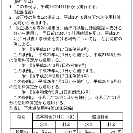
(施行期日)
1
この条例は、平成18年4月1日から施行する。
(経過措置)
2
改正後の別表1の規定は、平成18年5月分下水道使用料算
定時から適用する。
3
改正後の別表2の規定は、施行日以後に計画確認を受ける
分から適用し、同日前において計画確認を受け、平成18年
4月1日以後工事検査を受ける場合については、なお従前の
例による。
附
則
(平成21年2月17日
条例第9号)
この条例は、平成21年4月1日から施行し、平成21年5月分
の使用料算定から適用する。
附
則
(平成25年3月7日
条例第9号)
この条例は、平成25年4月1日から施行する。
附
則
(平成26年2月17日
条例第4号)
この条例は、平成26年4月1日から施行し、平成26年5月分
の使用料算定から適用する。
附
則
(令和元年9月11日
条例第16号)
この条例は、令和元年10月1日から施行し、令和元年11月
分の使用料算定から適用する。
別表1
下水道使用料(第18条関係)
種別
基本料金
(1月につき)
超過料金
水量
料金
水量
料金
一般用の
3
1,687円
3
283円