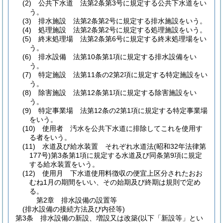
(2)
公共下水道 法第2条第3号に規定する公共下水道をい
う。
(3)
排水施設 法第2条第2号に規定する排水施設をいう。
(4)
処理施設 法第2条第2号に規定する処理施設をいう。
(5)
終末処理場 法第2条第6号に規定する終末処理場をい
う。
(6)
排水設備 法第10条第1項に規定する排水設備をい
う。
(7)
特定施設 法第11条の2第2項に規定する特定施設をい
う。
(8)
除害施設 法第12条第1項に規定する除害施設をい
う。
(9)
特定事業場 法第12条の2第1項に規定する特定事業場
をいう。
(10)
使用者 汚水を公共下水道に排除してこれを使用す
る者をいう。
(11)
水道及び給水装置 それぞれ水道法
(昭和32年法律第
177号)
第3条第1項に規定する水道及び同条第9項に規定
する給水装置をいう。
(12)
使用月 下水道使用料徴収の便宜上区分されたおお
むね1月の期間をいい、その始期及び終期は規則で定め
る。
第2章
排水設備の設置等
(排水設備の接続方法及び内径等)
第3条
排水設備の新設、増設又は改築
(以下「新設等」とい