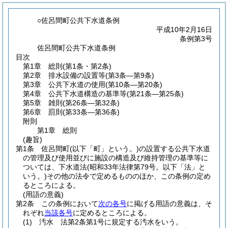
○佐呂間町公共下水道条例
平成10年2月16日
条例第3号
佐呂間町公共下水道条例
目次
第1章
総則
(第1条・第2条)
第2章
排水設備の設置等
(第3条―第9条)
第3章
公共下水道の使用
(第10条―第20条)
第4章
公共下水道構造の基準等
(第21条―第25条)
第5章
雑則
(第26条―第32条)
第6章
罰則
(第33条―第36条)
附則
第1章
総則
(趣旨)
第1条
佐呂間町
(以下「町」という。)
の設置する公共下水道
の管理及び使用並びに施設の構造及び維持管理の基準等に
ついては、下水道法
(昭和33年法律第79号。以下「法」と
いう。)
その他の法令で定めるもののほか、この条例の定め
るところによる。
(用語の意義)
第2条
この条例において
次の各号
に掲げる用語の意義は、そ
れぞれ
当該各号
に定めるところによる。
(1)
汚水 法第2条第1号に規定する汚水をいう。