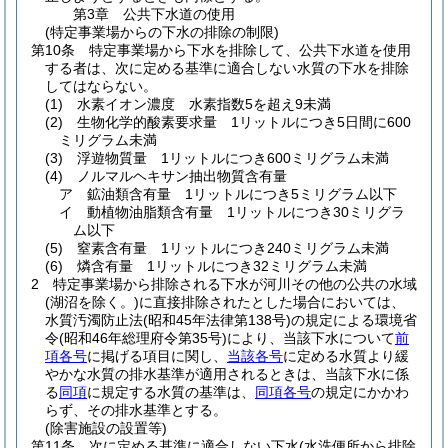
第3章
公共下水道の使用
(特定事業場からの下水の排除の制限)
第10条
特定事業場から下水を排除して、公共下水道を使用
する者は、次に定める基準に適合しない水質の下水を排除
してはならない。
(1)
水素イオン濃度 水素指数5を超え9未満
(2)
生物化学的酸素要求量 1リットルにつき5日間に600
ミリグラム未満
(3)
浮遊物質量 1リットルにつき600ミリグラム未満
(4)
ノルマルヘキサン抽出物質含有量
ア
鉱油類含有量 1リットルにつき5ミリグラム以下
イ
動植物油脂類含有量 1リットルにつき30ミリグラ
ム以下
(5)
窒素含有量 1リットルにつき240ミリグラム未満
(6)
燐含有量 1リットルにつき32ミリグラム未満
2
特定事業場から排除される下水が河川その他の公共の水域
(湖沼を除く。)
に直接排除されたとした場合においては、
水質汚濁防止法
(昭和45年法律第138号)
の規定による環境省
令
(昭和46年総理府令第35号)
により、当該下水について
前
項各号
に掲げる項目に関し、
当該各号
に定める水質より緩
やかな水質の排水基準が適用されるときは、当該下水に係
る
同項
に規定する水質の基準は、
同項各号
の規定にかかわ
らず、その排水基準とする。
(除害施設の設置等)
第11条
次に定める基準に適合しない下水
(水洗便所から排除