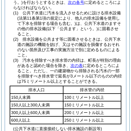
う。)
を行おうとするときは、
次の各号
に定めるところによ
らなければならない。
(1)
公共下水道に汚水を流入させるために設ける排水設備
(法第11条第1項の規定により、他人の排水設備を使用し
て下水を排除する場合も含む。)
は、公共下水道のますそ
の他の排水設備
(以下「公共ます」という。)
に固着させ
ること。
(2)
排水設備を公共ます等に固着させるときは、公共下水
道の施設の機能を妨げ、又はその施設を損傷するおそれ
のない箇所及び工事の実施方法で別に定めるものによる
こと。
(3)
汚水を排除すべき排水管の内径は、町長が特別の理由
があると認めた場合を除き、
次の表
に定めるところによ
ること。
ただし、一の建築物から排除される汚水の一部
を排除すべき排水管で延長が3メートル以下のものの内径
は75ミリメートル以上とすることができる。
排水人口
排水管の内径
150人未満
100ミリメートル以上
150人以上300人未満
150ミリメートル以上
300人以上600人未満
200ミリメートル以上
600人以上
250ミリメートル以上
(公共下水道に直接接続しない排水施設の新設等)