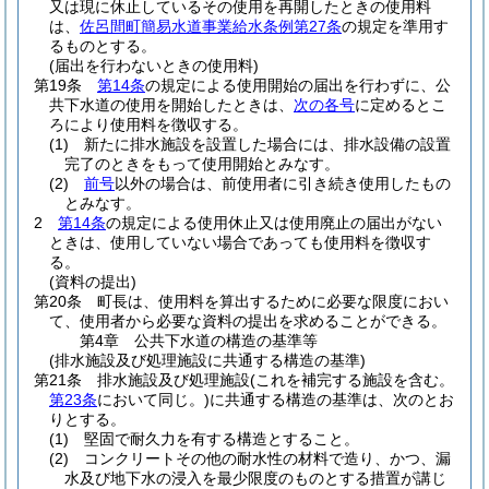
又は現に休止しているその使用を再開したときの使用料
は、
佐呂間町簡易水道事業給水条例第27条
の規定を準用す
るものとする。
(届出を行わないときの使用料)
第19条
第14条
の規定による使用開始の届出を行わずに、公
共下水道の使用を開始したときは、
次の各号
に定めるとこ
ろにより使用料を徴収する。
(1)
新たに排水施設を設置した場合には、排水設備の設置
完了のときをもって使用開始とみなす。
(2)
前号
以外の場合は、前使用者に引き続き使用したもの
とみなす。
2
第14条
の規定による使用休止又は使用廃止の届出がない
ときは、使用していない場合であっても使用料を徴収す
る。
(資料の提出)
第20条
町長は、使用料を算出するために必要な限度におい
て、使用者から必要な資料の提出を求めることができる。
第4章
公共下水道の構造の基準等
(排水施設及び処理施設に共通する構造の基準)
第21条
排水施設及び処理施設
(これを補完する施設を含む。
第23条
において同じ。)
に共通する構造の基準は、次のとお
りとする。
(1)
堅固で耐久力を有する構造とすること。
(2)
コンクリートその他の耐水性の材料で造り、かつ、漏
水及び地下水の浸入を最少限度のものとする措置が講じ