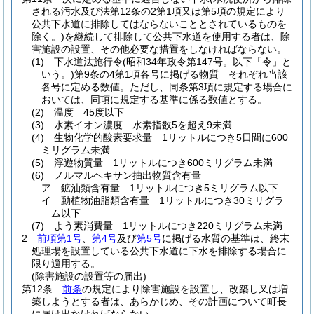
される汚水及び法第12条の2第1項又は第5項の規定により
公共下水道に排除してはならないこととされているものを
除く。)
を継続して排除して公共下水道を使用する者は、除
害施設の設置、その他必要な措置をしなければならない。
(1)
下水道法施行令
(昭和34年政令第147号。以下「令」と
いう。)
第9条の4第1項各号に掲げる物質 それぞれ当該
各号に定める数値。
ただし、同条第3項に規定する場合に
おいては、同項に規定する基準に係る数値とする。
(2)
温度 45度以下
(3)
水素イオン濃度 水素指数5を超え9未満
(4)
生物化学的酸素要求量 1リットルにつき5日間に600
ミリグラム未満
(5)
浮遊物質量 1リットルにつき600ミリグラム未満
(6)
ノルマルヘキサン抽出物質含有量
ア
鉱油類含有量 1リットルにつき5ミリグラム以下
イ
動植物油脂類含有量 1リットルにつき30ミリグラ
ム以下
(7)
よう素消費量 1リットルにつき220ミリグラム未満
2
前項第1号
、
第4号
及び
第5号
に掲げる水質の基準は、終末
処理場を設置している公共下水道に下水を排除する場合に
限り適用する。
(除害施設の設置等の届出)
第12条
前条
の規定により除害施設を設置し、改築し又は増
築しようとする者は、あらかじめ、その計画について町長