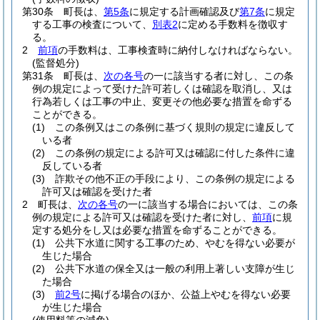
第30条
町長は、
第5条
に規定する計画確認及び
第7条
に規定
する工事の検査について、
別表2
に定める手数料を徴収す
る。
2
前項
の手数料は、工事検査時に納付しなければならない。
(監督処分)
第31条
町長は、
次の各号
の一に該当する者に対し、この条
例の規定によって受けた許可若しくは確認を取消し、又は
行為若しくは工事の中止、変更その他必要な措置を命ずる
ことができる。
(1)
この条例又はこの条例に基づく規則の規定に違反して
いる者
(2)
この条例の規定による許可又は確認に付した条件に違
反している者
(3)
詐欺その他不正の手段により、この条例の規定による
許可又は確認を受けた者
2
町長は、
次の各号
の一に該当する場合においては、この条
例の規定による許可又は確認を受けた者に対し、
前項
に規
定する処分をし又は必要な措置を命ずることができる。
(1)
公共下水道に関する工事のため、やむを得ない必要が
生じた場合
(2)
公共下水道の保全又は一般の利用上著しい支障が生じ
た場合
(3)
前2号
に掲げる場合のほか、公益上やむを得ない必要
が生じた場合