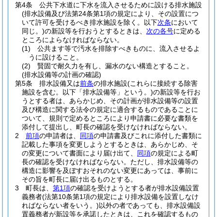
第4条
公共下水道に下水を流入させるために設ける排水施設
(排水設備及び法第24条第1項の規定により、その設置につ
いて許可を受けるべき排水施設を除く。以下
次条
において
同じ。)
の新設等を行おうとするときは、
次の各号
に定める
ところによらなければならない。
(1)
公共ます等で汚水を排除すべきものに、流入させるよ
うに設けること。
(2)
賢固で耐久力を有し、漏水のない構造とすること。
(排水設備等の計画の確認)
第5条
排水設備又は
前条
の排水施設
(これらに接続する除害
施設を含む。以下「排水設備等」という。)
の新設等を行お
うとする者は、あらかじめ、その計画が排水設備等の設置
及び構造に関する法令の規定に適合するものであることに
ついて、規則で定めるところにより申請書に必要な書類を
添付して提出し、町長の確認を受けなければならない。
2
前項
の申請者は、
同項
の申請書及びこれに添付した書類に
記載した事項を変更しようとするときは、あらかじめ、そ
の変更について書面により届け出て、
同項
の規定による町
長の確認を受けなければならない。
ただし、排水設備等の
構造に影響を及ぼすおそれのない変更にあっては、事前に
その旨を町長に届け出るものとする。
3
町長は、
第1項
の確認を受けようとする者が排水設備設置
義務者
(法第10条第1項の規定により排水設備を設置しなけ
ればならない者をいう。)
以外の者であっても、排水設備設
置義務者が新設等を承諾したときは、これを確認するもの