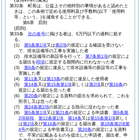
(使用料等の減免)
第32条
町長は、公益上その他特別の事情があると認めたと
きは、この条例で定める使用料及び手数料
(以下「使用料
等」という。)
を減免することができる。
第6章
罰則
(罰則)
第33条
次の各号
に掲げる者は、5万円以下の過料に処す
る。
(1)
第5条第1項
又は
第2項
の規定による確認を受けない
で、排水設備等の工事を実施した者
(2)
排水設備等の新設等を行って、
第7条第1項
の規定によ
る届出を
同項
に規定する期間内に行わなかった者
(3)
第6条
の規定に違反して排水設備等の新設等の工事を
実施した者
(4)
第11条
又は
第13条
の規定に違反した使用者
(5)
第14条
又は
第15条第1項
若しくは
第2項
及び
第16条
の
規定による届出を怠った者
(6)
第20条
の規定による資料の提出を求められて、これを
拒否し又は怠った者
(7)
第24条第2項
の規定による指示に従わなかった者
(8)
第5条第1項
又は
第21条
の規定による申請書、
第5条第
2項前段
、
第12条第1項
、
第14条
又は
第15条第1項
若しく
は
第2項
及び
第16条
の規定による届出書、
第18条第2項第
4号
の規定による申告書又は、
第20条
の規定による資料
で、不実の記載あるものを提出した申請者、届出者、申