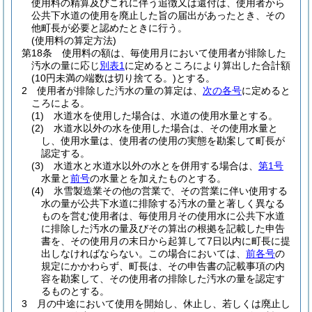
使用料の精算及びこれに伴う追徴又は還付は、使用者から
公共下水道の使用を廃止した旨の届出があったとき、その
他町長が必要と認めたときに行う。
(使用料の算定方法)
第18条
使用料の額は、毎使用月において使用者が排除した
汚水の量に応じ
別表1
に定めるところにより算出した合計額
(10円未満の端数は切り捨てる。)
とする。
2
使用者が排除した汚水の量の算定は、
次の各号
に定めると
ころによる。
(1)
水道水を使用した場合は、水道の使用水量とする。
(2)
水道水以外の水を使用した場合は、その使用水量と
し、使用水量は、使用者の使用の実態を勘案して町長が
認定する。
(3)
水道水と水道水以外の水とを併用する場合は、
第1号
水量と
前号
の水量とを加えたものとする。
(4)
氷雪製造業その他の営業で、その営業に伴い使用する
水の量が公共下水道に排除する汚水の量と著しく異なる
ものを営む使用者は、毎使用月その使用水に公共下水道
に排除した汚水の量及びその算出の根拠を記載した申告
書を、その使用月の末日から起算して7日以内に町長に提
出しなければならない。
この場合においては、
前各号
の
規定にかかわらず、町長は、その申告書の記載事項の内
容を勘案して、その使用者の排除した汚水の量を認定す
るものとする。
3
月の中途において使用を開始し、休止し、若しくは廃止し