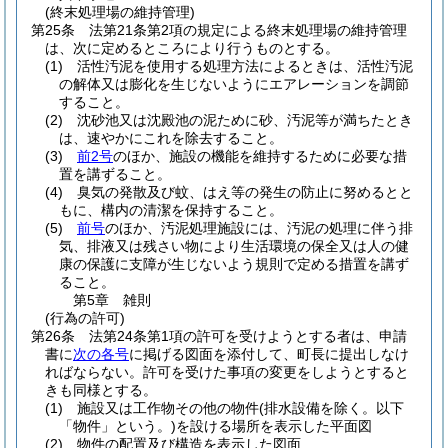
(終末処理場の維持管理)
第25条
法第21条第2項の規定による終末処理場の維持管理
は、次に定めるところにより行うものとする。
(1)
活性汚泥を使用する処理方法によるときは、活性汚泥
の解体又は膨化を生じないようにエアレーションを調節
すること。
(2)
沈砂池又は沈殿池の泥ために砂、汚泥等が満ちたとき
は、速やかにこれを除去すること。
(3)
前2号
のほか、施設の機能を維持するために必要な措
置を講ずること。
(4)
臭気の発散及び蚊、はえ等の発生の防止に努めるとと
もに、構内の清潔を保持すること。
(5)
前号
のほか、汚泥処理施設には、汚泥の処理に伴う排
気、排液又は残さい物により生活環境の保全又は人の健
康の保護に支障が生じないよう規則で定める措置を講ず
ること。
第5章
雑則
(行為の許可)
第26条
法第24条第1項の許可を受けようとする者は、申請
書に
次の各号
に掲げる図面を添付して、町長に提出しなけ
ればならない。
許可を受けた事項の変更をしようとすると
きも同様とする。
(1)
施設又は工作物その他の物件
(排水設備を除く。以下
「物件」という。)
を設ける場所を表示した平面図
(2)
物件の配置及び構造を表示した図面