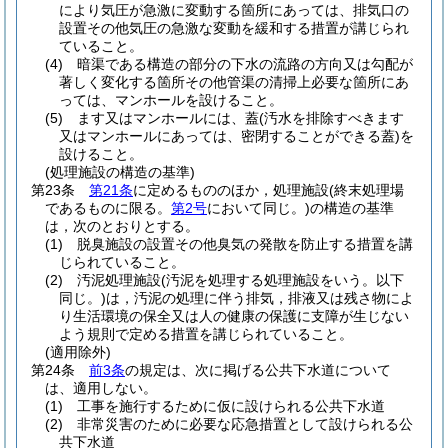
により気圧が急激に変動する箇所にあっては、排気口の
設置その他気圧の急激な変動を緩和する措置が講じられ
ていること。
(4)
暗渠である構造の部分の下水の流路の方向又は勾配が
著しく変化する箇所その他管渠の清掃上必要な箇所にあ
っては、マンホールを設けること。
(5)
ます又はマンホールには、蓋
(汚水を排除すべきます
又はマンホールにあっては、密閉することができる蓋)
を
設けること。
(処理施設の構造の基準)
第23条
第21条
に定めるもののほか，処理施設
(終末処理場
であるものに限る。
第2号
において同じ。)
の構造の基準
は，次のとおりとする。
(1)
脱臭施設の設置その他臭気の発散を防止する措置を講
じられていること。
(2)
汚泥処理施設
(汚泥を処理する処理施設をいう。以下
同じ。)
は，汚泥の処理に伴う排気，排液又は残さ物によ
り生活環境の保全又は人の健康の保護に支障が生じない
よう規則で定める措置を講じられていること。
(適用除外)
第24条
前3条
の規定は、次に掲げる公共下水道について
は、適用しない。
(1)
工事を施行するために仮に設けられる公共下水道
(2)
非常災害のために必要な応急措置として設けられる公
共下水道