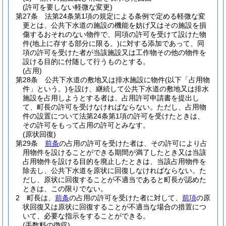
(許可を要しない軽微な変更)
第27条
法第24条第1項の規定による条例で定める軽微な変
更とは、公共下水道の施設の機能を妨げ又はその施設を損
傷するおそれのない物件で、同項の許可を受けて設けた物
件
(地上に存する部分に限る。)
に対する添加であって、同
項の許可を受けた者が当該施設又は工作物その他の物件を
設ける目的に付随して行うものとする。
(占用)
第28条
公共下水道の敷地又は排水施設に物件
(以下「占用物
件」という。)
を設け、継続して公共下水道の敷地又は排水
施設を占用しようとする者は、占用許可申請書を提出し
て、町長の許可を受けなければならない。
ただし、占用物
件の設置について法第24条第1項の許可を受けたときは、
その許可をもって占用の許可とみなす。
(原状回復)
第29条
前条
の占用の許可を受けた者は、その許可により占
用物件を設けることができる期間が満了したとき又は当該
占用物件を設ける目的を廃止したときは、当該占用物件を
除去し、公共下水道を原状に回復しなければならない。
た
だし、原状に回復することが不適当であると町長が認めた
ときは、この限りでない。
2
町長は、
前条
の占用の許可を受けた者に対して、
前項
の原
状回復又は原状に回復することが不適当な場合の措置につ
いて、必要な指示をすることができる。
(手数料の徴収)