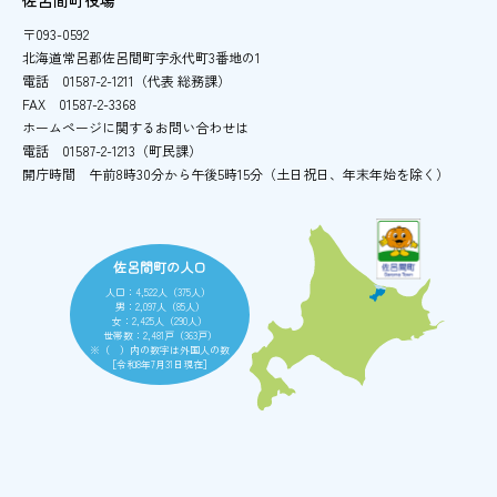
〒093-0592
北海道常呂郡佐呂間町字永代町3番地の1
電話
01587-2-1211（代表 総務課）
FAX
01587-2-3368
ホームページに関するお問い合わせは
電話
01587-2-1213（町民課）
開庁時間
午前8時30分から午後5時15分
（土日祝日、年末年始を除く）
佐呂間町の人口
人口：4,522人（375人）
男：2,097人（85人）
女：2,425人（290人）
世帯数：2,481戸（363戸）
※（ ）内の数字は外国人の数
［令和8年7月31日現在］