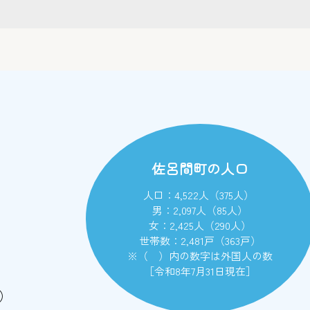
佐呂間町の人口
人口：4,522人（375人）
男：2,097人（85人）
女：2,425人（290人）
世帯数：2,481戸（363戸）
※（ ）内の数字は外国人の数
［令和8年7月31日現在］
）