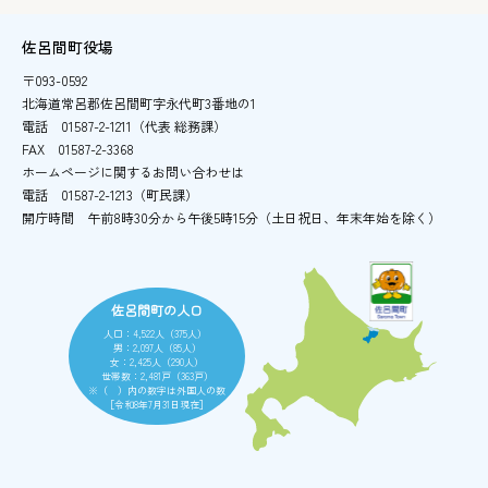
佐呂間町役場
〒093-0592
北海道常呂郡佐呂間町字永代町3番地の1
電話
01587-2-1211（代表 総務課）
FAX
01587-2-3368
ホームページに関するお問い合わせは
電話
01587-2-1213（町民課）
開庁時間
午前8時30分から午後5時15分
（土日祝日、年末年始を除く）
佐呂間町の人口
人口：4,522人（375人）
男：2,097人（85人）
女：2,425人（290人）
世帯数：2,481戸（363戸）
※（ ）内の数字は外国人の数
［令和8年7月31日現在］