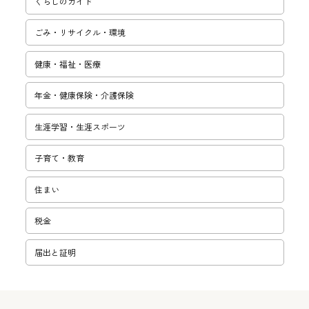
くらしのガイド
ごみ・リサ­イクル・環­境
健康・福祉・医療
年金・健康保険・介護保険
生涯学習・­生涯スポー­ツ
子育て・教­育
住まい
税金
届出と証明