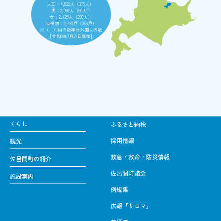
人口：4,522人（375人）
男：2,097人（85人）
女：2,425人（290人）
世帯数：2,481戸（363戸）
※（ ）内の数字は外国人の数
［令和8年7月31日現在］
くらし
ふるさと納税
採用情報
観光
救急・救命・防災情報
佐呂間町の紹介
佐呂間町議会
施設案内
例規集
広報「サロマ」