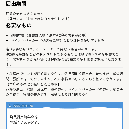
届出期間
期間の定めはありません
（届出により法律上の効力が発生します）
必要なもの
婚姻届書（届書証人欄に成年者2名の署名が必要）
マイナンバーカードや運転免許証などの身分を証明するもの
注1)必要なものは、ケースによって異なる場合があります。
注2)運転免許証などの身分を証明できるものとは顔写真付きの証明書であ
り、顔写真付きがない場合は保険証など2種類の証明物をご提示いただきま
す。
各種届出受付および証明書の交付は、佐呂間町役場本庁、若佐支所、浜佐呂
間出張所で行っておりますが、次の事務は本庁のみの取り扱いとなります。
【本庁のみの取り扱いとなる事務】
戸籍の届出、除籍・改正原戸籍の交付、マイナンバーカードの交付、変更等
の手続き、税関係等の証明、郵送による証明書の交付
町民課戸籍年金係
電話：
01587-2-1213