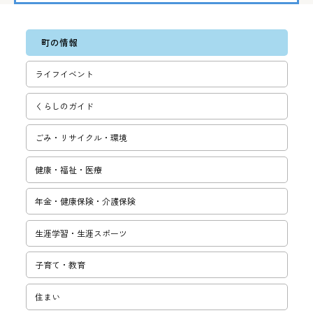
町の情報
ライフイベント
くらしのガイド
ごみ・リサ­イクル・環­境
健康・福祉・医療
年金・健康保険・介護保険
生涯学習・­生涯スポー­ツ
子育て・教­育
住まい