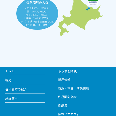
佐呂間町の人口
人口：4,522人（375人）
男：2,097人（85人）
女：2,425人（290人）
世帯数：2,481戸（363戸）
※（ ）内の数字は外国人の数
［令和8年7月31日現在］
くらし
ふるさと納税
採用情報
観光
救急・救命・防災情報
佐呂間町の紹介
佐呂間町議会
施設案内
例規集
広報「サロマ」