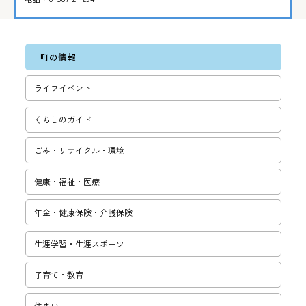
町の情報
ライフイベント
くらしのガイド
ごみ・リサ­イクル・環­境
健康・福祉・医療
年金・健康保険・介護保険
生涯学習・­生涯スポー­ツ
子育て・教­育
住まい