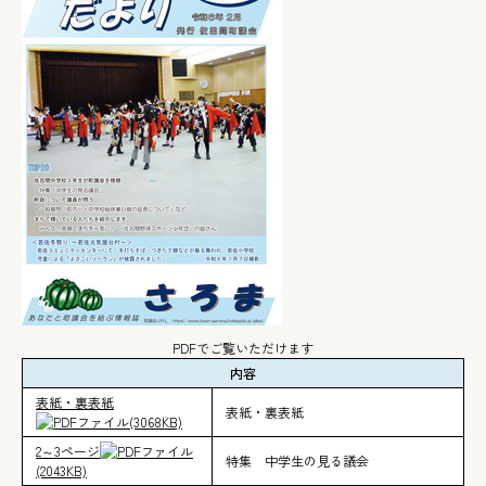
PDFでご覧いただけます
内容
表紙・裏表紙
表紙・裏表紙
(3068KB)
2～3ページ
特集 中学生の見る議会
(2043KB)