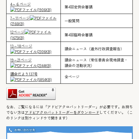
4～６ページ
第4回定例会審議
(1906KB)
7～11ページ
一般質問
(2166KB)
12ページ
第4回臨時会審議
(1675KB)
13～18ページ
議会ニュース（道外行政調査報告）
(2306KB)
19～21ページ
議会ニュース（常任委員会現地調査・
(2344KB)
議会の活動状況）
議会だより137号
全ページ
(5854KB)
なお、ご覧になるには「アドビアクロバットリーダー」が必要です。お持ち
でない方は
アドビアクロバットリーダーをダウンロード
してください。（こ
のリンクは別ウィンドウで開きます）