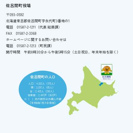
佐呂間町役場
〒093-0592
北海道常呂郡佐呂間町字永代町3番地の1
電話
01587-2-1211（代表 総務課）
FAX
01587-2-3368
ホームページに関するお問い合わせは
電話
01587-2-1213（町民課）
開庁時間
午前8時30分から午後5時15分
（土日祝日、年末年始を除く）
佐呂間町の人口
人口：4,522人（375人）
男：2,097人（85人）
女：2,425人（290人）
世帯数：2,481戸（363戸）
※（ ）内の数字は外国人の数
［令和8年7月31日現在］