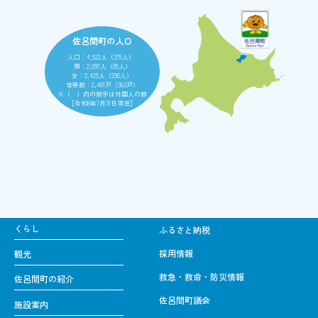
佐呂間町の人口
人口：4,522人（375人）
男：2,097人（85人）
女：2,425人（290人）
世帯数：2,481戸（363戸）
※（ ）内の数字は外国人の数
［令和8年7月31日現在］
くらし
ふるさと納税
採用情報
観光
救急・救命・防災情報
佐呂間町の紹介
佐呂間町議会
施設案内