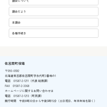
議会について
議会だより
本議会
各種手続き
佐呂間町役場
〒093-0592
北海道常呂郡佐呂間町字永代町3番地の1
電話
01587-2-1211（代表 総務課）
FAX
01587-2-3368
ホームページに関するお問い合わせは
電話
01587-2-1213（町民課）
開庁時間
午前8時30分から午後5時15分
（土日祝日、年末年始を除く）