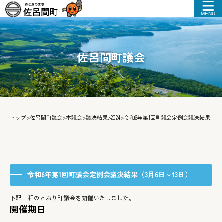
MENU
佐呂間町議会
トップ
>
佐呂間町議会
>
本議会
>
議決結果
>
2024
>
令和6年第1回町議会定例会議決結果（3月
令和6年第1回町議会定例会議決結果（3月6日～13日）
下記日程のとおり町議会を開催いたしました。
開催期日