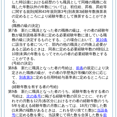
した時以後における経歴のうち職員として同種の職務に在
職した年数以外の年数については、初任給、昇格、昇給等
に関する規則
(昭和43年規則第3号)
別表第3経験年数換算表
の定めるところにより経験年数として換算することができ
る。
(職務の級の決定)
第7条
新たに職員となった者の職務の級は、その者の経験年
数が級別資格基準表に定める必要経験年数に達している職
務の級に決定するものとする。
この場合において、
第10条
に該当する者について、部内の他の職員との均衡上必要が
あると認めるときは、同表に定める必要経験年数の8割以上
10割未満の年数をもってそれらの者の必要経験年数とする
ことができる。
(号給の決定)
第8条
新たに職員となった者の号給は、
前条
の規定により決
定された職務の級が、その者の学歴免許等欄の区分に応じ
て、
別表第3
に定める任用時給与基準表に定めるところによ
る。
(経験年数を有する者の号給)
第9条
新たに職員となった者のうち、経験年数を有する者の
号給は、
次の各号
に掲げる経験年数の区分ごとに、それぞ
れその月数を12月
(各区分におけるその者の経験年数のうち
5年を超える経験年数の月数にあっては、18月)
で除した数
(1未満の端数があるときは、これを切り捨てた数)
に
当該各
号
に定める数を乗じ、当該乗じて得た数を合算した数を
前