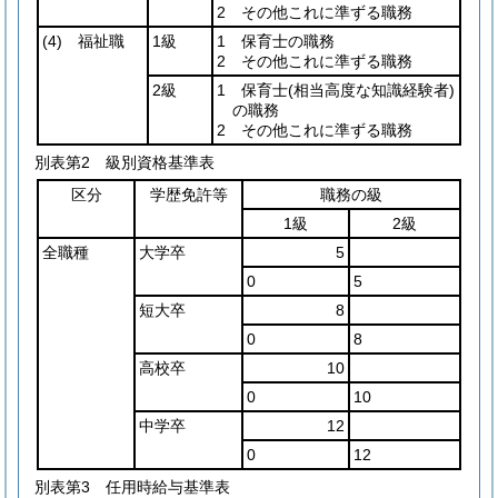
2 その他これに準ずる職務
(4)
福祉職
1級
1 保育士の職務
2 その他これに準ずる職務
2級
1 保育士
(相当高度な知識経験者)
の職務
2 その他これに準ずる職務
別表第2
級別資格基準表
区分
学歴免許等
職務の級
1級
2級
全職種
大学卒
5
0
5
短大卒
8
0
8
高校卒
10
0
10
中学卒
12
0
12
別表第3
任用時給与基準表