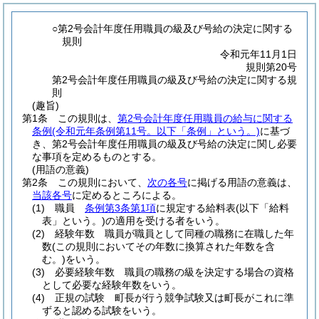
○第2号会計年度任用職員の級及び号給の決定に関する
規則
令和元年11月1日
規則第20号
第2号会計年度任用職員の級及び号給の決定に関する規
則
(趣旨)
第1条
この規則は、
第2号会計年度任用職員の給与に関する
条例
(令和元年条例第11号。以下「条例」という。)
に基づ
き、第2号会計年度任用職員の級及び号給の決定に関し必要
な事項を定めるものとする。
(用語の意義)
第2条
この規則において、
次の各号
に掲げる用語の意義は、
当該各号
に定めるところによる。
(1)
職員
条例第3条第1項
に規定する給料表
(以下「給料
表」という。)
の適用を受ける者をいう。
(2)
経験年数 職員が職員として同種の職務に在職した年
数
(この規則においてその年数に換算された年数を含
む。)
をいう。
(3)
必要経験年数 職員の職務の級を決定する場合の資格
として必要な経験年数をいう。
(4)
正規の試験 町長が行う競争試験又は町長がこれに準
ずると認める試験をいう。