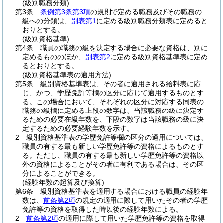
(級別職務分類)
第3条
条例第3条第3項
の規則で定める職務及びその職務の
級への分類は、
別表第1
に定める級別職務分類表に定めると
おりとする。
(級別資格基準)
第4条
職員の職務の級を決定する場合に必要な資格は、別に
定めるもののほか、
別表第2
に定める級別資格基準表に定め
るとおりとする。
(級別資格基準表の適用方法)
第5条
級別資格基準表は、その者に適用される給料表に応
じ、かつ、学歴免許等欄の区分に応じて適用するものとす
る。
この場合において、それぞれの区分に対応する同表の
職務の級欄に定める上段の数字は、当該職務の級に決定す
るための必要在級年数を、下段の数字は当該職務の級に決
定するための必要経験年数を示す。
2
級別資格基準表の学歴免許等欄の区分の適用については、
職員の有する最も新しい学歴免許等の資格によるものとす
る。
ただし、職員の有する最も新しい学歴免許等の資格以
外の資格によることがその者に有利である場合は、その区
分によることができる。
(経験年数の起算及び換算)
第6条
級別資格基準表を適用する場合における職員の経験年
数は、
前条第2項
の規定の適用に際して用いたその者の学歴
免許等の資格を取得した時以後の経験年数による。
2
前条第2項
の適用に際して用いた学歴免許等の資格を取得