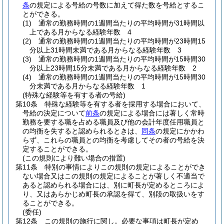
条
の規定による号給の号数に加えて得た数を号給とするこ
とができる。
(1)
通常の勤務時間の1週間当たりの平均時間が31時間以
上である月からなる経験年数 4
(2)
通常の勤務時間の1週間当たりの平均時間が23時間15
分以上31時間未満である月からなる経験年数 3
(3)
通常の勤務時間の1週間当たりの平均時間が15時間30
分以上23時間15分未満である月からなる経験年数 2
(4)
通常の勤務時間の1週間当たりの平均時間が15時間30
分未満である月からなる経験年数 1
(特殊な経験等を有する者の号給)
第10条
特殊な経験等を有する者を採用する場合において、
号給の決定について
前条
の規定による場合には著しく常時
勤務を要する職を占める職員及び他の会計年度任用職員と
の均衡を失すると認められるときは、
同条
の規定にかかわ
らず、これらの職員との均衡を考慮してその者の号給を決
定することができる。
(この規則により難い場合の措置)
第11条
特別の事情によりこの規則の規定によることができ
ない場合又はこの規則の規定によることが著しく不適当で
あると認められる場合には、別に町長が定めるところによ
り、又はあらかじめ町長の承認を得て、別段の取扱いをす
ることができる。
(委任)
第12条
この規則の施行に関し。
必要な事項は町長が定め