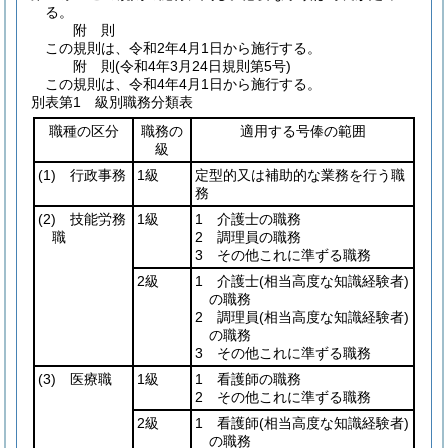
る。
附
則
この規則は、令和2年4月1日から施行する。
附
則
(令和4年3月24日
規則第5号)
この規則は、令和4年4月1日から施行する。
別表第1
級別職務分類表
職種の区分
職務の
適用する号俸の範囲
級
(1)
行政事務
1級
定型的又は補助的な業務を行う職
務
(2)
技能労務
1級
1 介護士の職務
職
2 調理員の職務
3 その他これに準ずる職務
2級
1 介護士
(相当高度な知識経験者)
の職務
2 調理員
(相当高度な知識経験者)
の職務
3 その他これに準ずる職務
(3)
医療職
1級
1 看護師の職務
2 その他これに準ずる職務
2級
1 看護師
(相当高度な知識経験者)
の職務