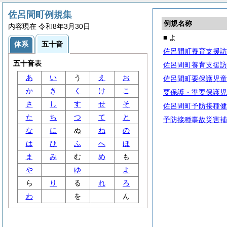
佐呂間町例規集
例規名称
内容現在 令和8年3月30日
■ よ
体系
五十音
佐呂間町養育支援訪
五十音表
佐呂間町養育支援訪
あ
い
う
え
お
佐呂間町要保護児童
か
き
く
け
こ
要保護・準要保護児
さ
し
す
せ
そ
佐呂間町予防接種健
た
ち
つ
て
と
予防接種事故災害補
な
に
ぬ
ね
の
は
ひ
ふ
へ
ほ
ま
み
む
め
も
や
ゆ
よ
ら
り
る
れ
ろ
わ
を
ん