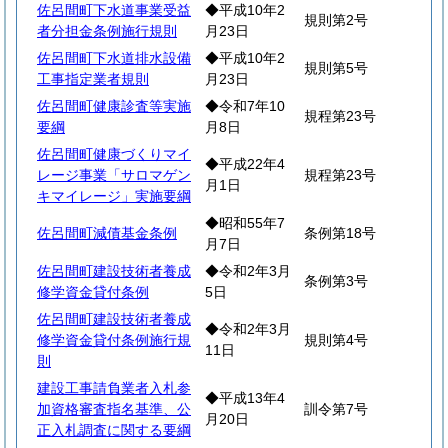
佐呂間町下水道事業受益
◆平成10年2
規則第2号
者分担金条例施行規則
月23日
佐呂間町下水道排水設備
◆平成10年2
規則第5号
工事指定業者規則
月23日
佐呂間町健康診査等実施
◆令和7年10
規程第23号
要綱
月8日
佐呂間町健康づくりマイ
◆平成22年4
レージ事業「サロマゲン
規程第23号
月1日
キマイレージ」実施要綱
◆昭和55年7
佐呂間町減債基金条例
条例第18号
月7日
佐呂間町建設技術者養成
◆令和2年3月
条例第3号
修学資金貸付条例
5日
佐呂間町建設技術者養成
◆令和2年3月
修学資金貸付条例施行規
規則第4号
11日
則
建設工事請負業者入札参
◆平成13年4
加資格審査指名基準、公
訓令第7号
月20日
正入札調査に関する要綱