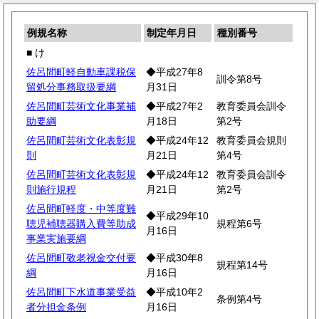
例規名称
制定年月日
種別番号
■ け
佐呂間町軽自動車課税保
◆平成27年8
訓令第8号
留処分事務取扱要綱
月31日
佐呂間町芸術文化事業補
◆平成27年2
教育委員会訓令
助要綱
月18日
第2号
佐呂間町芸術文化表彰規
◆平成24年12
教育委員会規則
則
月21日
第4号
佐呂間町芸術文化表彰規
◆平成24年12
教育委員会訓令
則施行規程
月21日
第2号
佐呂間町軽度・中等度難
◆平成29年10
聴児補聴器購入費等助成
規程第6号
月16日
事業実施要綱
佐呂間町敬老祝金交付要
◆平成30年8
規程第14号
綱
月16日
佐呂間町下水道事業受益
◆平成10年2
条例第4号
者分担金条例
月16日