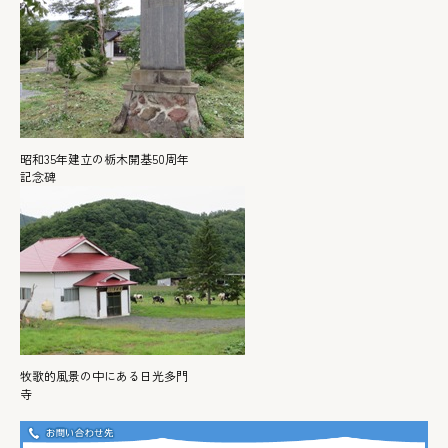
昭和35年建立の栃木開基50周年
記念碑
牧歌的風景の中にある日光多門
寺