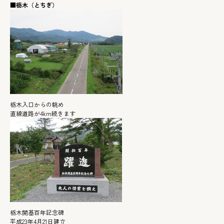
■
栃木（とちぎ）
栃木入口からの眺め
直線道路が4km続きます
栃木開基百年記念碑
平成23年4月21日建立