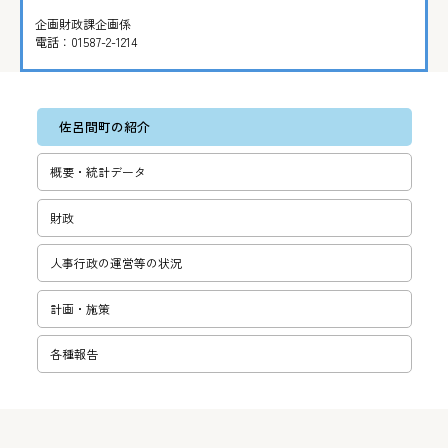
企画財政課企画係
電話：
01587-2-1214
佐呂間町の紹介
概要・統計データ
財政
人事行政の運営等の状況
計画・施策
各種報告