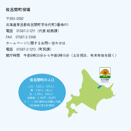
佐呂間町役場
〒093-0592
北海道常呂郡佐呂間町字永代町3番地の1
電話
01587-2-1211（代表 総務課）
FAX
01587-2-3368
ホームページに関するお問い合わせは
電話
01587-2-1213（町民課）
開庁時間
午前8時30分から午後5時15分
（土日祝日、年末年始を除く）
佐呂間町の人口
人口：4,522人（375人）
男：2,097人（85人）
女：2,425人（290人）
世帯数：2,481戸（363戸）
※（ ）内の数字は外国人の数
［令和8年7月31日現在］