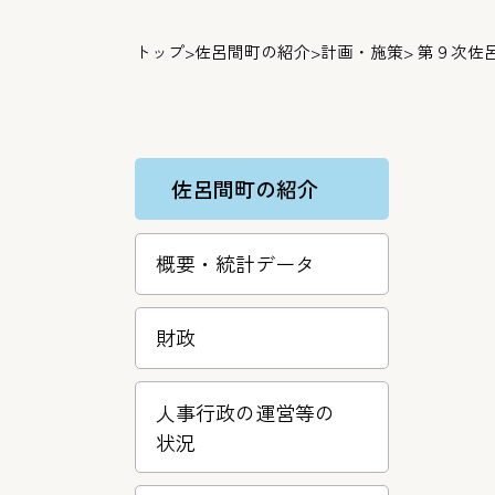
トップ
>
佐呂間町の紹介
>
計画・施策
> 第９次
佐呂間町の紹介
概要・統計データ
財政
人事行政の運営等の
状況