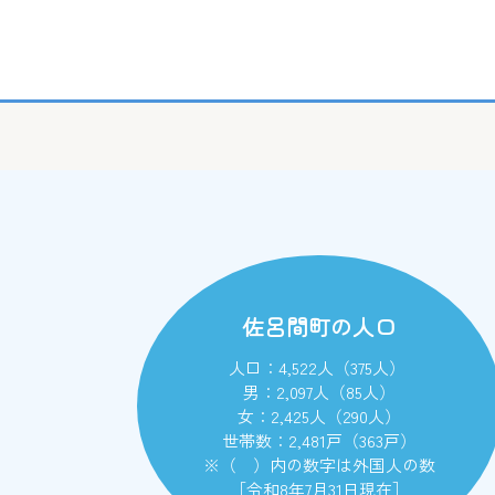
佐呂間町の人口
人口：4,522人（375人）
男：2,097人（85人）
女：2,425人（290人）
世帯数：2,481戸（363戸）
※（ ）内の数字は外国人の数
［令和8年7月31日現在］