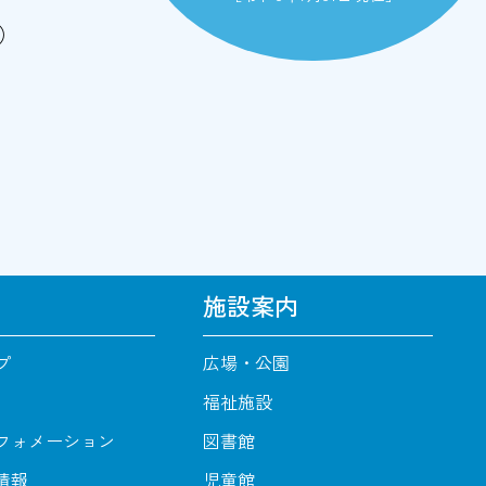
）
施設案内
プ
広場・公園
福祉施設
フォメーション
図書館
情報
児童館