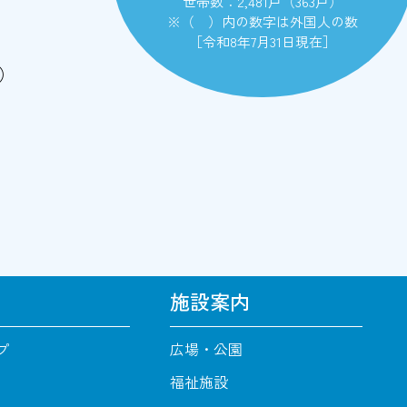
世帯数：2,481戸（363戸）
※（ ）内の数字は外国人の数
［令和8年7月31日現在］
）
施設案内
プ
広場・公園
福祉施設