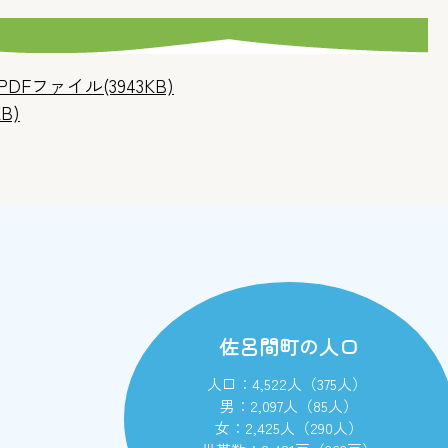
(3943KB)
KB)
佐呂間町の人口
人口：4,522人（375人）
男：2,097人（85人）
女：2,425人（290人）