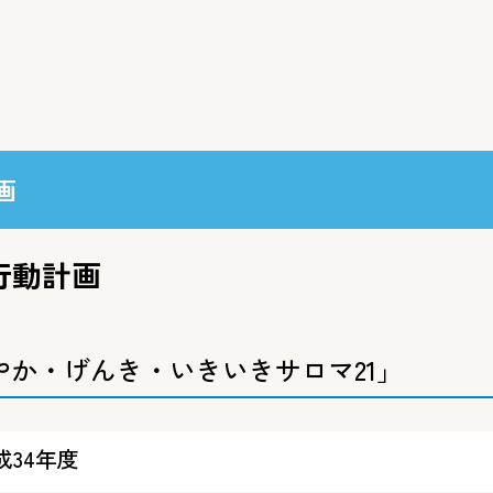
画
行動計画
か・げんき・いきいきサロマ21」
成34年度