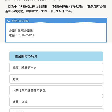
目次中「各時代に連なる記事」「開拓の群像Ｐ179以降」「佐呂間町の開
基からの変化」以降はアップロードしていません。
企画財政課企画係
電話：
01587-2-1214
佐呂間町の紹介
概要・統計データ
財政
人事行政の運営等の状況
計画・施策