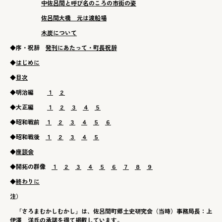
中佐呂間と呼び名のころの市街の姿
佐呂間大橋 元は渡船場
木炭について
◆序・祝辞
発刊にあたって・町長祝辞
◆
はじめに
◆
目次
◆明治編
１
２
◆大正編
１
２
３
４
５
◆昭和戦前
１
２
３
４
５
６
◆昭和戦後
１
２
３
４
５
◆
座談会
◆開拓の群像
１
２
３
４
５
６
７
８
９
◆
終わりに
注）
「さろまむかしむかし」は、佐呂間町郷土史研究会（当時）事務局長：上
伊澤 洋氏の承諾を得て掲載しています。