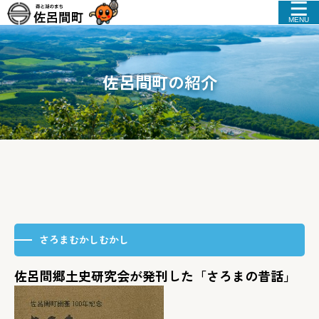
MENU
佐呂間町の紹介
さろまむかしむかし
佐呂間郷土史研究会が発刊した「さろまの昔話」