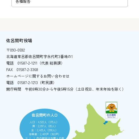
各種報告
佐呂間町役場
〒093-0592
北海道常呂郡佐呂間町字永代町3番地の1
電話
01587-2-1211（代表 総務課）
FAX
01587-2-3368
ホームページに関するお問い合わせは
電話
01587-2-1213（町民課）
開庁時間
午前8時30分から午後5時15分
（土日祝日、年末年始を除く）
佐呂間町の人口
人口：4,522人（375人）
男：2,097人（85人）
女：2,425人（290人）
世帯数：2,481戸（363戸）
※（ ）内の数字は外国人の数