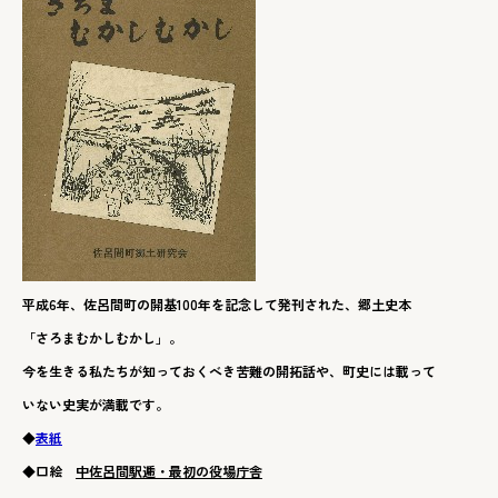
平成6年、佐呂間町の開基100年を記念して発刊された、
郷土史本
「さろまむかしむかし」。
今を生きる私たちが知っておくべき苦難の開拓話や、
町史には載って
いない史実が満載です。
◆
表紙
◆口絵
中佐呂間駅逓・最初の役場庁舎