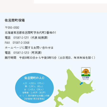
佐呂間町役場
〒093-0592
北海道常呂郡佐呂間町字永代町3番地の1
電話
01587-2-1211（代表 総務課）
FAX
01587-2-3368
ホームページに関するお問い合わせは
電話
01587-2-1213（町民課）
開庁時間
午前8時30分から午後5時15分
（土日祝日、年末年始を除く）
佐呂間町の人口
人口：4,522人（375人）
男：2,097人（85人）
女：2,425人（290人）
世帯数：2,481戸（363戸）
※（ ）内の数字は外国人の数
［令和8年7月31日現在］