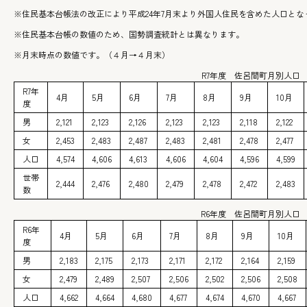
※住民基本台帳法の改正により平成24年7月末より外国人住民を含めた人口とな
※住民基本台帳の数値のため、国勢調査統計とは異なります。
※月末時点の数値です。（４月→４月末）
R7年度 佐呂間町月別人口
R7年
4月
5月
6月
7月
8月
9月
10月
度
男
2,121
2,123
2,126
2,123
2,123
2,118
2,122
女
2,453
2,483
2,487
2,483
2,481
2,478
2,477
人口
4,574
4,606
4,613
4,606
4,604
4,596
4,599
世帯
2,444
2,476
2,480
2,479
2,478
2,472
2,483
数
R6年度 佐呂間町月別人口
R6年
4月
5月
6月
7月
8月
9月
10月
度
男
2,183
2,175
2,173
2,171
2,172
2,164
2,159
女
2,479
2,489
2,507
2,506
2,502
2,506
2,508
人口
4,662
4,664
4,680
4,677
4,674
4,670
4,667