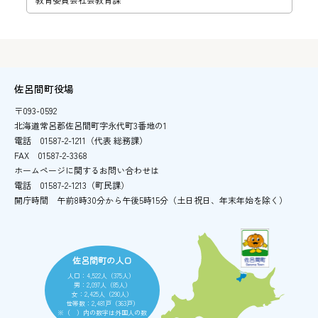
佐呂間町役場
〒093-0592
北海道常呂郡佐呂間町字永代町3番地の1
電話
01587-2-1211（代表 総務課）
FAX
01587-2-3368
ホームページに関するお問い合わせは
電話
01587-2-1213（町民課）
開庁時間
午前8時30分から午後5時15分
（土日祝日、年末年始を除く）
佐呂間町の人口
人口：4,522人（375人）
男：2,097人（85人）
女：2,425人（290人）
世帯数：2,481戸（363戸）
※（ ）内の数字は外国人の数