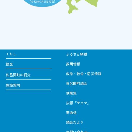
［令和8年7月31日現在］
くらし
ふるさと納税
採用情報
観光
救急・救命・防災情報
佐呂間町の紹介
佐呂間町議会
施設案内
例規集
広報「サロマ」
夢通信
議会だより
お問い合わせ