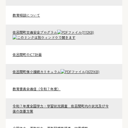
教育相談について
佐呂間町交通安全プログラム
(1112KB)
佐呂間町の­ICT計画
佐呂間町保小接続カリキュラム
(36721KB)
教育委員会通信（令和７年度）
令和７年度全国学力・学習状況調査 佐呂間町内の状況及び今
後の改善方策