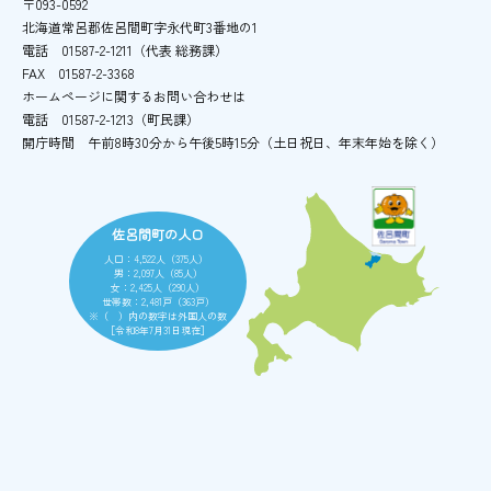
〒093-0592
北海道常呂郡佐呂間町字永代町3番地の1
電話
01587-2-1211（代表 総務課）
FAX
01587-2-3368
ホームページに関するお問い合わせは
電話
01587-2-1213（町民課）
開庁時間
午前8時30分から午後5時15分
（土日祝日、年末年始を除く）
佐呂間町の人口
人口：4,522人（375人）
男：2,097人（85人）
女：2,425人（290人）
世帯数：2,481戸（363戸）
※（ ）内の数字は外国人の数
［令和8年7月31日現在］