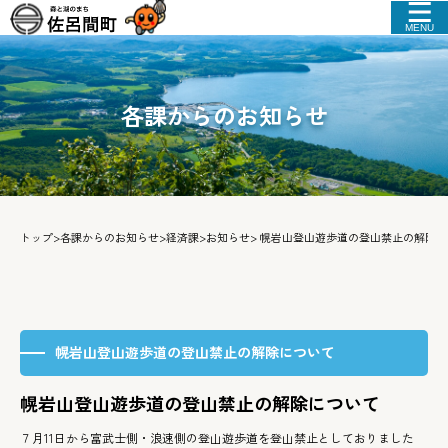
MENU
各課からのお知らせ
トップ
>
各課からのお知らせ
>
経済課
>
お知らせ
> 幌岩山登山遊歩道の登山禁止の解除
幌岩山登山遊歩道の登山禁止の解除について
幌岩山登山遊歩道の登山禁止の解除について
７月11日から富武士側・浪速側の登山遊歩道を登山禁止としておりました