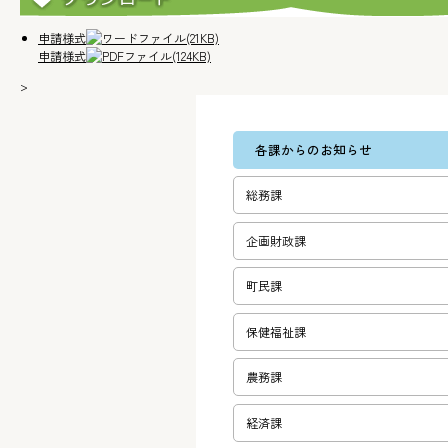
申請様式
(21KB)
申請様式
(124KB)
>
各課からのお知らせ
総務課
企画財政課
町民課
保健福祉課
農務課
経済課