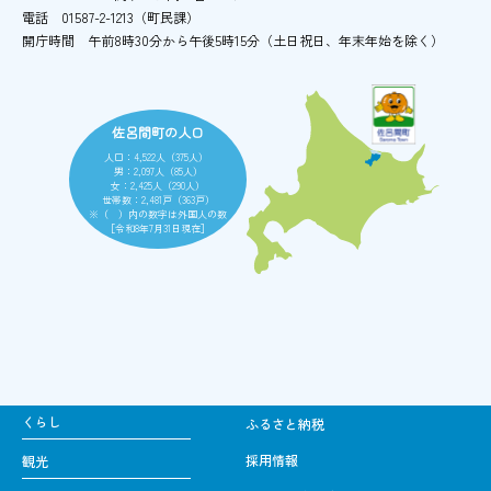
電話
01587-2-1213（町民課）
開庁時間
午前8時30分から午後5時15分
（土日祝日、年末年始を除く）
佐呂間町の人口
人口：4,522人（375人）
男：2,097人（85人）
女：2,425人（290人）
世帯数：2,481戸（363戸）
※（ ）内の数字は外国人の数
［令和8年7月31日現在］
くらし
ふるさと納税
採用情報
観光