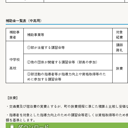
補助金一覧表（中高用）
補助事
対象
補助事業等
業者
経費
講師
①部が主催する講習会等
謝礼
中学校
②他の団体が開催する講習会等（部員の参加）
高校
旅費
③部活動の指導者等が指導力向上や資格取得等のた
めに参加する講習会等
【旅費】
・交通費及び宿泊費の実費とするが、町の旅費規程に準じた積算と比較し安価
・指導者を対象とした指導力向上のための講習会等若しくは資格取得等のため
額を基準とします。