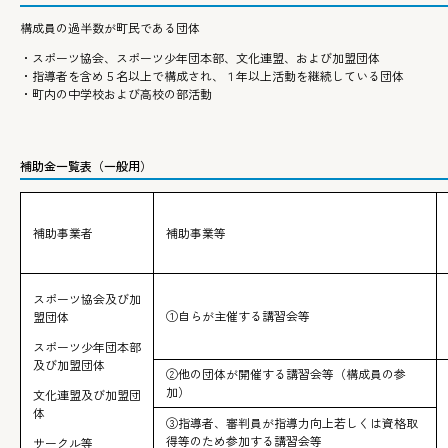
構成員の過半数が町民である団体
・スポーツ協会、スポーツ少年団本部、文化連盟、および加盟団体
・指導者を含め５名以上で構成され、１年以上活動を継続している団体
・町内の中学校および高校の部活動
補助金一覧表（一般用）
補助事業者
補助事業等
スポーツ協会及び加
①自らが主催する講習会等
盟団体
スポーツ少年団本部
及び加盟団体
②他の団体が開催する講習会等（構成員の参
加）
文化連盟及び加盟団
体
③指導者、審判員が指導力向上若しくは資格取
得等のため参加する講習会等
サークル等