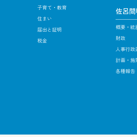
子育て・教育
佐呂間
住まい
概要・統
届出と証明
財政
税金
人事行政
計画・施
各種報告