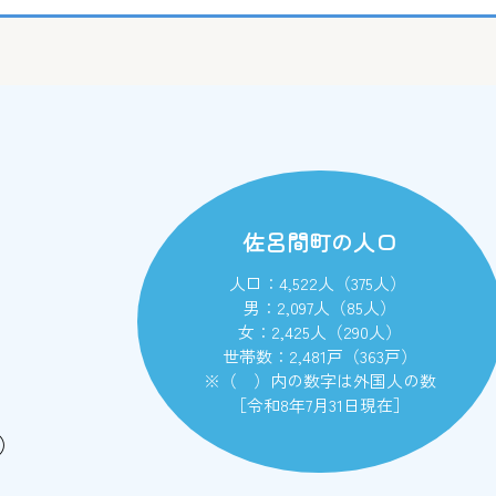
佐呂間町の人口
人口：4,522人（375人）
男：2,097人（85人）
女：2,425人（290人）
世帯数：2,481戸（363戸）
※（ ）内の数字は外国人の数
［令和8年7月31日現在］
）