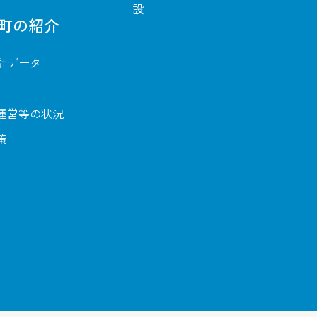
設
町の紹介
計データ
運営等の状況
策