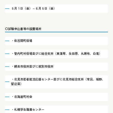
５月１日（金）～６月５日（金）
〇試験申込書等の設置場所
・佐呂間町役場
・管内町村役場並びに総合支所（東藻琴、生田原、丸瀬布、白滝）
・網走市役所並びに紋別市役所
・北見市若者就活応援センター並びに北見市総合支所（常呂、端野、
留辺蘂）
・北海道町村会
・札幌学生職業センター