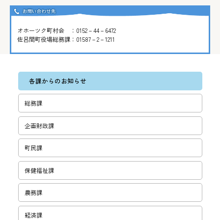
オホーツク町村会 ：0152－44－6472
佐呂間町役場総務課：01587－2－1211
各課からのお知らせ
総務課
企画財政課
町民課
保健福祉課
農務課
経済課