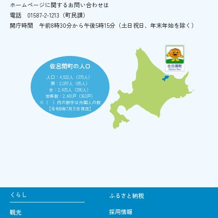
ホームページに関するお問い合わせは
電話
01587-2-1213（町民課）
開庁時間
午前8時30分から午後5時15分
（土日祝日、年末年始を除く）
佐呂間町の人口
人口：4,522人（375人）
男：2,097人（85人）
女：2,425人（290人）
世帯数：2,481戸（363戸）
※（ ）内の数字は外国人の数
［令和8年7月31日現在］
くらし
ふるさと納税
採用情報
観光