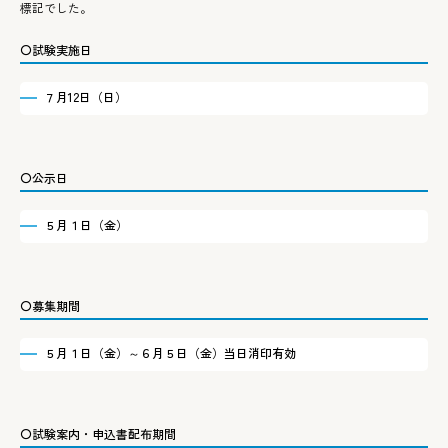
標記でした。
〇試験実施日
７月12日（日）
〇公示日
５月１日（金）
〇募集期間
５月１日（金）～６月５日（金）当日消印有効
〇試験案内・申込書配布期間