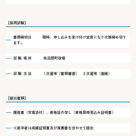
【採用試験】
書類締切日 随時、申し込みを受け付け定員になり次第締め切り
ます。
試 験 場 所 佐呂間町役場
試 験 方 法 １次選考（書類審査） ２次選考（面接）
【提出書類】
履歴書（写真添付）、資格証の写し（資格取得見込み証明書）
※新卒者は成績証明書及び推薦書を合わせて提出