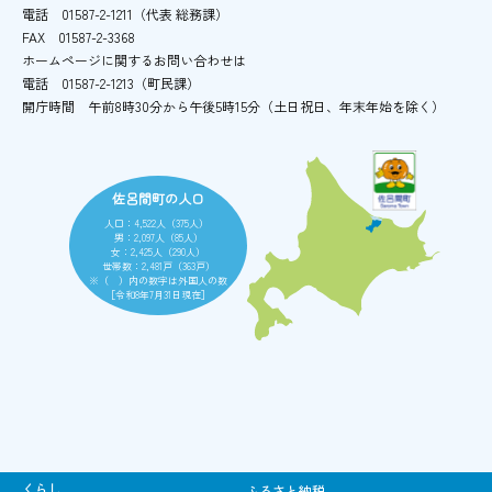
電話
01587-2-1211（代表 総務課）
FAX
01587-2-3368
ホームページに関するお問い合わせは
電話
01587-2-1213（町民課）
開庁時間
午前8時30分から午後5時15分
（土日祝日、年末年始を除く）
佐呂間町の人口
人口：4,522人（375人）
男：2,097人（85人）
女：2,425人（290人）
世帯数：2,481戸（363戸）
※（ ）内の数字は外国人の数
［令和8年7月31日現在］
くらし
ふるさと納税