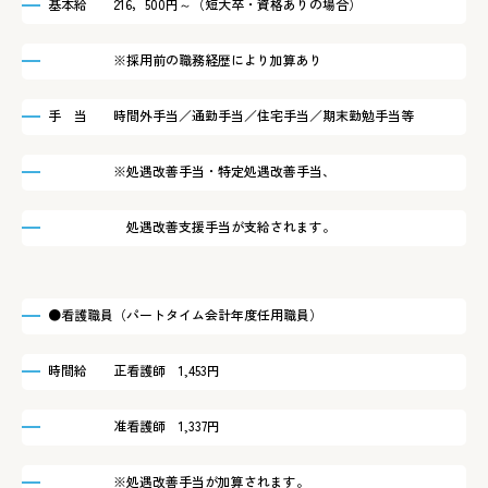
基本給 216，500円～（短大卒・資格ありの場合）
※採用前の職務経歴により加算あり
手 当 時間外手当／通勤手当／住宅手当／期末勤勉手当等
※処遇改善手当・特定処遇改善手当、
処遇改善支援手当が支給されます。
●看護職員（パートタイム会計年度任用職員）
時間給 正看護師 1,453円
准看護師 1,337円
※処遇改善手当が加算されます。