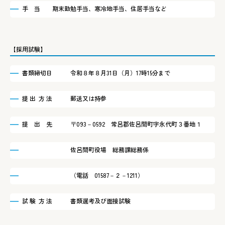
手 当 期末勤勉手当、寒冷地手当、住居手当など
【採用試験】
書類締切日 令和８年８月31日（月）17時15分まで
提 出 方 法 郵送又は持参
提 出 先 〒093－0592 常呂郡佐呂間町字永代町３番地１
佐呂間町役場 総務課総務係
（電話 01587－２－1211）
試 験 方 法 書類選考及び面接試験