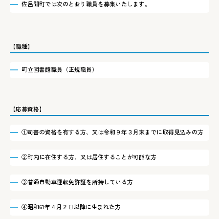
佐呂間町では次のとおり職員を募集いたします。
【職種】
町立図書館職員（正規職員）
【応募資格】
①司書の資格を有する方、又は令和９年３月末までに取得見込みの方
②町内に在住する方、又は居住することが可能な方
③普通自動車運転免許証を所持している方
④昭和61年４月２日以降に生まれた方