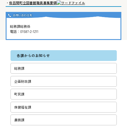
・
佐呂間町立図書館職員募集要領
総務課総務係
電話：
01587-2-1211
各課からのお知らせ
総務課
企画財政課
町民課
保健福祉課
農務課