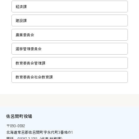
経済課
建設課
農業委員会
選挙管理委員会
教育委員会管理課
教育委員会社会教育課
佐呂間町役場
〒093-0592
北海道常呂郡佐呂間町字永代町3番地の1
電話
01587-2-1211（代表 総務課）