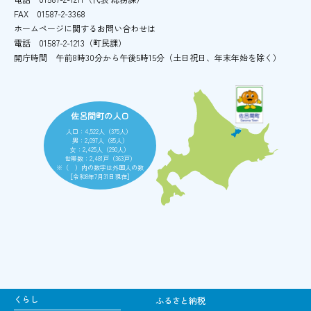
FAX
01587-2-3368
ホームページに関するお問い合わせは
電話
01587-2-1213（町民課）
開庁時間
午前8時30分から午後5時15分
（土日祝日、年末年始を除く）
佐呂間町の人口
人口：4,522人（375人）
男：2,097人（85人）
女：2,425人（290人）
世帯数：2,481戸（363戸）
※（ ）内の数字は外国人の数
［令和8年7月31日現在］
くらし
ふるさと納税