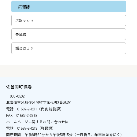
広報誌
広報サロマ
夢通信
議会だより
佐呂間町役場
〒093-0592
北海道常呂郡佐呂間町字永代町3番地の1
電話
01587-2-1211（代表 総務課）
FAX
01587-2-3368
ホームページに関するお問い合わせは
電話
01587-2-1213（町民課）
開庁時間
午前8時30分から午後5時15分
（土日祝日、年末年始を除く）