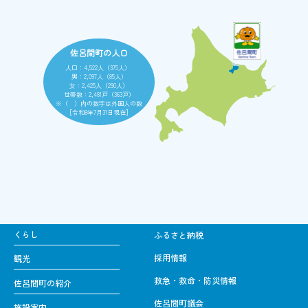
佐呂間町の人口
人口：4,522人（375人）
男：2,097人（85人）
女：2,425人（290人）
世帯数：2,481戸（363戸）
※（ ）内の数字は外国人の数
［令和8年7月31日現在］
くらし
ふるさと納税
採用情報
観光
救急・救命・防災情報
佐呂間町の紹介
佐呂間町議会
施設案内