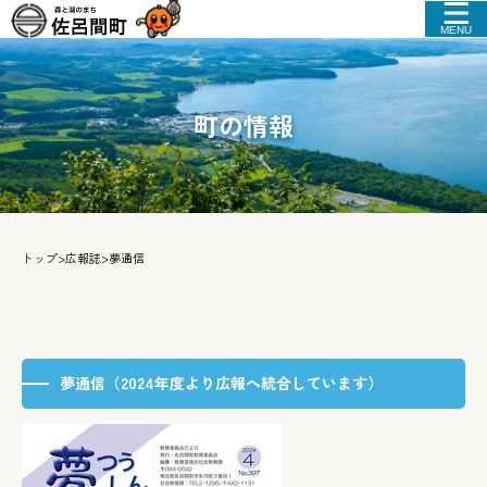
MENU
町の情報
トップ
>
広報誌
>
夢通信
夢通信（2024年度より広報へ統合しています）