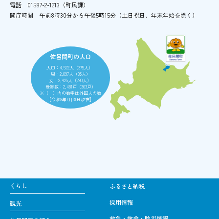
電話
01587-2-1213（町民課）
開庁時間
午前8時30分から午後5時15分
（土日祝日、年末年始を除く）
佐呂間町の人口
人口：4,522人（375人）
男：2,097人（85人）
女：2,425人（290人）
世帯数：2,481戸（363戸）
※（ ）内の数字は外国人の数
［令和8年7月31日現在］
くらし
ふるさと納税
採用情報
観光
救急・救命・防災情報