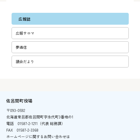
広報誌
広報サロマ
夢通信
議会だより
佐呂間町役場
〒093-0592
北海道常呂郡佐呂間町字永代町3番地の1
電話
01587-2-1211（代表 総務課）
FAX
01587-2-3368
ホームページに関するお問い合わせは