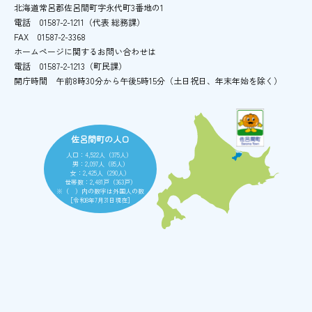
北海道常呂郡佐呂間町字永代町3番地の1
電話
01587-2-1211（代表 総務課）
FAX
01587-2-3368
ホームページに関するお問い合わせは
電話
01587-2-1213（町民課）
開庁時間
午前8時30分から午後5時15分
（土日祝日、年末年始を除く）
佐呂間町の人口
人口：4,522人（375人）
男：2,097人（85人）
女：2,425人（290人）
世帯数：2,481戸（363戸）
※（ ）内の数字は外国人の数
［令和8年7月31日現在］