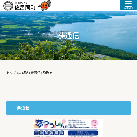
MENU
夢通信
トップ
>
広報誌
>
夢通信
>
2019年
夢通信