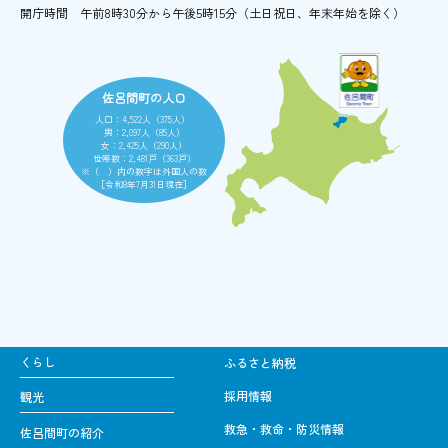
開庁時間
午前8時30分から午後5時15分
（土日祝日、年末年始を除く）
佐呂間町の人口
人口：4,522人（375人）
男：2,097人（85人）
女：2,425人（290人）
世帯数：2,481戸（363戸）
※（ ）内の数字は外国人の数
［令和8年7月31日現在］
くらし
ふるさと納税
採用情報
観光
救急・救命・防災情報
佐呂間町の紹介