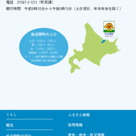
電話
01587-2-1213（町民課）
開庁時間
午前8時30分から午後5時15分
（土日祝日、年末年始を除く）
佐呂間町の人口
人口：4,522人（375人）
男：2,097人（85人）
女：2,425人（290人）
世帯数：2,481戸（363戸）
※（ ）内の数字は外国人の数
［令和8年7月31日現在］
くらし
ふるさと納税
採用情報
観光
救急・救命・防災情報
佐呂間町の紹介