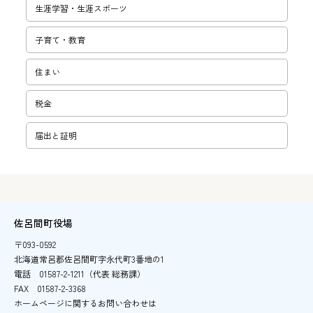
生涯学習・­生涯スポー­ツ
子育て・教­育
住まい
税金
届出と証明
佐呂間町役場
〒093-0592
北海道常呂郡佐呂間町字永代町3番地の1
電話
01587-2-1211（代表 総務課）
FAX
01587-2-3368
ホームページに関するお問い合わせは