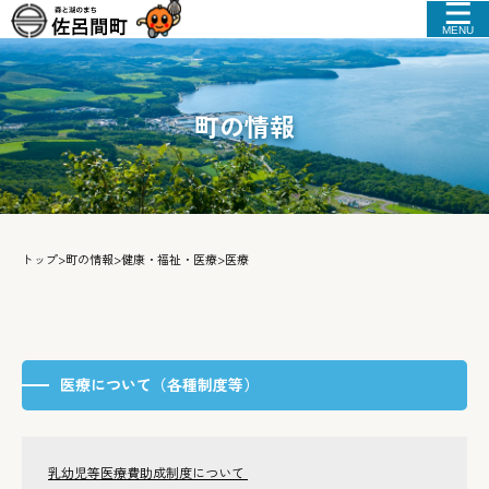
MENU
町の情報
トップ
>
町の情報
>
健康・福祉・医療
>
医療
医療について（各種制度等）
乳幼児等医療費助成制度について