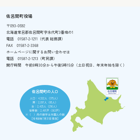
佐呂間町役場
〒093-0592
北海道常呂郡佐呂間町字永代町3番地の1
電話
01587-2-1211（代表 総務課）
FAX
01587-2-3368
ホームページに関するお問い合わせは
電話
01587-2-1213（町民課）
開庁時間
午前8時30分から午後5時15分
（土日祝日、年末年始を除く）
佐呂間町の人口
人口：4,522人（375人）
男：2,097人（85人）
女：2,425人（290人）
世帯数：2,481戸（363戸）
※（ ）内の数字は外国人の数
［令和8年7月31日現在］