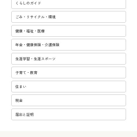
くらしのガイド
ごみ・リサ­イクル・環­境
健康・福祉・医療
年金・健康保険・介護保険
生涯学習・­生涯スポー­ツ
子育て・教­育
住まい
税金
届出と証明