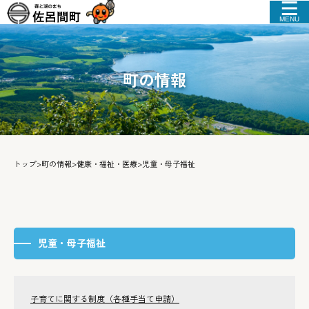
MENU
町の情報
トップ
>
町の情報
>
健康・福祉・医療
>
児童・母子福祉
児童・母子福祉
子育てに関する制度（各種手当て申請）