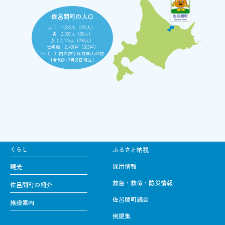
佐呂間町の人口
人口：4,522人（375人）
男：2,097人（85人）
女：2,425人（290人）
世帯数：2,481戸（363戸）
※（ ）内の数字は外国人の数
［令和8年7月31日現在］
くらし
ふるさと納税
採用情報
観光
救急・救命・防災情報
佐呂間町の紹介
佐呂間町議会
施設案内
例規集