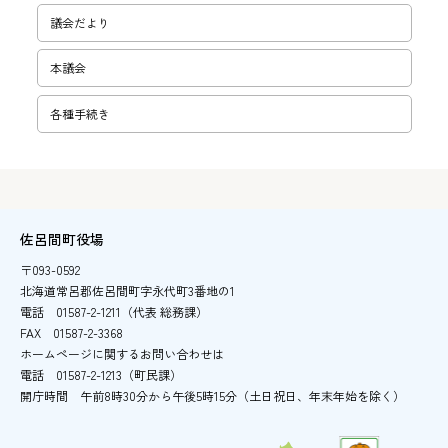
議会だより
本議会
各種手続き
佐呂間町役場
〒093-0592
北海道常呂郡佐呂間町字永代町3番地の1
電話
01587-2-1211（代表 総務課）
FAX
01587-2-3368
ホームページに関するお問い合わせは
電話
01587-2-1213（町民課）
開庁時間
午前8時30分から午後5時15分
（土日祝日、年末年始を除く）