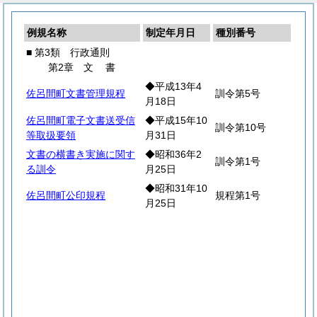
例規名称
制定年月日
種別番号
■ 第3類 行政通則
第2章
文
書
◆平成13年4
佐呂間町文書管理規程
訓令第5号
月18日
佐呂間町電子文書送受信
◆平成15年10
訓令第10号
等取扱要領
月31日
文書の横書き実施に関す
◆昭和36年2
訓令第1号
る訓令
月25日
◆昭和31年10
佐呂間町公印規程
規程第1号
月25日