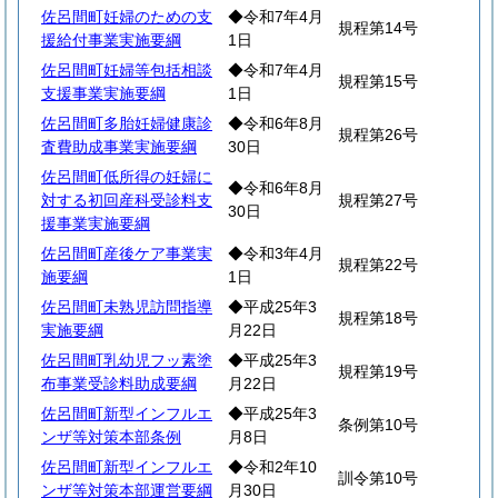
佐呂間町妊婦のための支
◆令和7年4月
規程第14号
援給付事業実施要綱
1日
佐呂間町妊婦等包括相談
◆令和7年4月
規程第15号
支援事業実施要綱
1日
佐呂間町多胎妊婦健康診
◆令和6年8月
規程第26号
査費助成事業実施要綱
30日
佐呂間町低所得の妊婦に
◆令和6年8月
対する初回産科受診料支
規程第27号
30日
援事業実施要綱
佐呂間町産後ケア事業実
◆令和3年4月
規程第22号
施要綱
1日
佐呂間町未熟児訪問指導
◆平成25年3
規程第18号
実施要綱
月22日
佐呂間町乳幼児フッ素塗
◆平成25年3
規程第19号
布事業受診料助成要綱
月22日
佐呂間町新型インフルエ
◆平成25年3
条例第10号
ンザ等対策本部条例
月8日
佐呂間町新型インフルエ
◆令和2年10
訓令第10号
ンザ等対策本部運営要綱
月30日