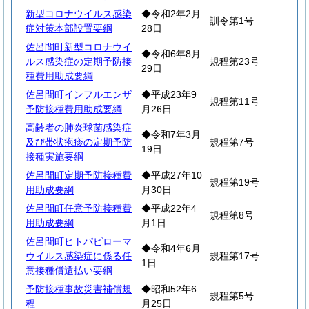
新型コロナウイルス感染
◆令和2年2月
訓令第1号
症対策本部設置要綱
28日
佐呂間町新型コロナウイ
◆令和6年8月
ルス感染症の定期予防接
規程第23号
29日
種費用助成要綱
佐呂間町インフルエンザ
◆平成23年9
規程第11号
予防接種費用助成要綱
月26日
高齢者の肺炎球菌感染症
◆令和7年3月
及び帯状疱疹の定期予防
規程第7号
19日
接種実施要綱
佐呂間町定期予防接種費
◆平成27年10
規程第19号
用助成要綱
月30日
佐呂間町任意予防接種費
◆平成22年4
規程第8号
用助成要綱
月1日
佐呂間町ヒトパピローマ
◆令和4年6月
ウイルス感染症に係る任
規程第17号
1日
意接種償還払い要綱
予防接種事故災害補償規
◆昭和52年6
規程第5号
程
月25日