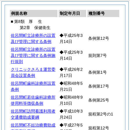
例規名称
制定年月日
種別番号
■ 第8類
厚
生
第2章 保健衛生
佐呂間町立診療所の設置
◆平成25年3
条例第12号
及び管理に関する条例
月14日
佐呂間町立診療所の設置
◆平成25年3
及び管理に関する条例施
規則第7号
月14日
行規則
クリニックさろま運営委
◆平成26年2
条例第1号
員会設置条例
月17日
佐呂間町歯科診療所設置
◆昭和48年5
条例第17号
条例
月21日
佐呂間町若佐歯科診療所
◆昭和48年9
条例第25号
使用料等徴収条例
月10日
佐呂間町訪問看護利用者
◆平成10年3
規程第2号の1
交通費助成要綱
月24日
佐呂間町不妊治療費助成
◆平成27年5
規程第12号