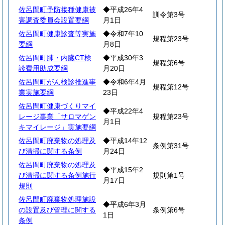
佐呂間町予防接種健康被
◆平成26年4
訓令第3号
害調査委員会設置要綱
月1日
佐呂間町健康診査等実施
◆令和7年10
規程第23号
要綱
月8日
佐呂間町肺・内臓CT検
◆平成30年3
規程第6号
診費用助成要綱
月20日
佐呂間町がん検診推進事
◆令和6年4月
規程第12号
業実施要綱
23日
佐呂間町健康づくりマイ
◆平成22年4
レージ事業「サロマゲン
規程第23号
月1日
キマイレージ」実施要綱
佐呂間町廃棄物の処理及
◆平成14年12
条例第31号
び清掃に関する条例
月24日
佐呂間町廃棄物の処理及
◆平成15年2
び清掃に関する条例施行
規則第1号
月17日
規則
佐呂間町廃棄物処理施設
◆平成6年3月
の設置及び管理に関する
条例第6号
1日
条例