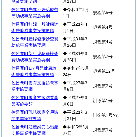
事業実施要綱
月27日
佐呂間町先進不妊治療費
◆令和6年3月
規程第5号
等助成事業実施要綱
1日
佐呂間町妊婦一般健康診
◆平成21年4
規程第4号
査費助成事業実施要綱
月1日
佐呂間町産婦健康診査費
◆平成31年3
規程第4号
助成事業実施要綱
月26日
佐呂間町新生児聴覚検査
◆平成31年3
規程第7号
費助成事業実施要綱
月26日
佐呂間町1か月児健康診
◆令和7年3月
規程第12号
査費助成事業実施要綱
24日
佐呂間町養育支援訪問事
◆平成27年3
規程第2号
業実施要綱
月6日
佐呂間町養育支援訪問事
◆平成27年3
訓令第1号
業実施要領
月6日
佐呂間町乳児家庭全戸訪
◆平成21年3
訓令第1号の1
問事業実施要綱
月31日
佐呂間町妊産婦安心出産
◆令和5年3月
規程第9号
支援事業実施要綱
27日