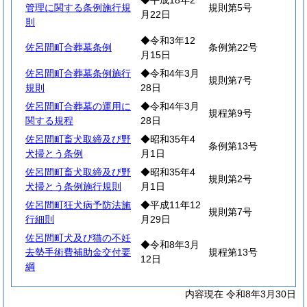
◆平成18年2
管理に関する条例施行規
規則第5号
月22日
則
◆令和3年12
佐呂間町合葬墓条例
条例第22号
月15日
佐呂間町合葬墓条例施行
◆令和4年3月
規則第7号
規則
28日
佐呂間町合葬墓の運用に
◆令和4年3月
規程第9号
関する規程
28日
佐呂間町畜犬取締及び野
◆昭和35年4
条例第13号
犬掃とう条例
月1日
佐呂間町畜犬取締及び野
◆昭和35年4
規則第2号
犬掃とう条例施行規則
月1日
佐呂間町狂犬病予防法施
◆平成11年12
規則第7号
行細則
月29日
佐呂間町犬及び猫の不妊
◆令和8年3月
去勢手術費補助金交付要
規程第13号
12日
綱
内容現在 令和8年3月30日