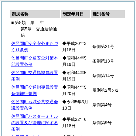
例規名称
制定年月日
種別番号
■ 第8類
厚
生
第5章 交通運輸通
信
佐呂間町安全安心まちづ
◆平成20年3
条例第21号
くり条例
月18日
佐呂間町交通安全対策本
◆昭和44年5
条例第13号
部設置条例
月19日
佐呂間町交通指導員設置
◆昭和44年5
条例第14号
条例
月19日
佐呂間町交通指導員設置
◆昭和44年5
規則第2号の2
条例施行規則
月20日
佐呂間町地域公共交通会
◆令和5年3月
条例第4号
議設置条例
13日
佐呂間町バスターミナル
◆平成22年6
の設置及び管理に関する
条例第9号
月18日
条例