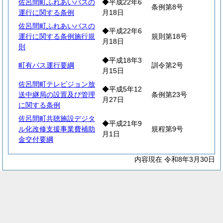
佐呂間町ふれあいバスの
◆平成22年6
条例第8号
運行に関する条例
月18日
佐呂間町ふれあいバスの
◆平成22年6
運行に関する条例施行規
規則第18号
月18日
則
◆平成18年3
町有バス運行要綱
訓令第2号
月15日
佐呂間町テレビジョン放
◆平成5年12
送中継局の設置及び管理
条例第23号
月27日
に関する条例
佐呂間町共聴施設デジタ
◆平成21年9
ル化改修支援事業費補助
規程第9号
月1日
金交付要綱
内容現在 令和8年3月30日