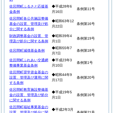
佐呂間町ふるさと応援基
◆平成28年6
条例第11号
金条例
月16日
佐呂間町各公共施設整備
◆昭和63年12
基金の設置、管理及び処
条例第16号
月22日
分に関する条例
財政調整基金の設置、管
◆昭和39年4
条例第19号
理及び処分に関する条例
月1日
◆昭和55年7
佐呂間町減債基金条例
条例第18号
月7日
佐呂間町ふれあい交通網
◆平成23年3
条例第1号
整備事業基金条例
月10日
佐呂間町奨学資金基金の
◆昭和44年9
設置、管理及び運用に関
条例第20号
月17日
する条例
佐呂間町教育施設整備基
◆平成19年5
金の設置、管理及び処分
条例第16号
月1日
に関する条例
佐呂間町福祉事業基金の
◆平成2年3月
設置、管理及び処分に関
条例第21号