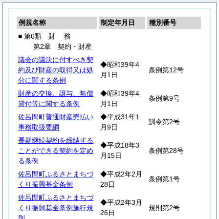
例規名称
制定年月日
種別番号
■ 第6類
財
務
第2章 契約・財産
議会の議決に付すべき契
◆昭和39年4
約及び財産の取得又は処
条例第12号
月1日
分に関する条例
財産の交換、譲与、無償
◆昭和39年4
条例第9号
貸付等に関する条例
月1日
佐呂間町普通財産売払い
◆平成31年1
訓令第2号
事務取扱要綱
月9日
長期継続契約を締結する
◆平成18年3
ことができる契約を定め
条例第28号
月15日
る条例
佐呂間町ふるさとまちづ
◆平成2年2月
条例第1号
くり振興基金条例
28日
佐呂間町ふるさとまちづ
◆平成2年3月
くり振興基金条例施行規
規則第2号
26日
則