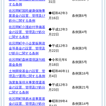
31日
する条例
佐呂間町国民健康保険事
◆昭和42年3
業基金の設置、管理及び
条例第6号
月16日
処分に関する条例
佐呂間町介護給付準備基
◆平成12年3
金の設置、管理及び処分
条例第4号
月22日
に関する条例
佐呂間町中小企業振興資
◆平成12年3
金等基金の設置、管理及
条例第3号
月22日
び処分に関する条例
佐呂間町森林環境譲与税
◆令和元年6
条例第5号
基金条例
月18日
土地開発基金の設置、管
◆昭和46年11
条例第16号
理及び運用に関する条例
月4日
漁業集落排水事業償還基
◆平成12年3
金の設置、管理及び処分
条例第21号
月23日
に関する条例
佐呂間町簡易水道事業基
◆昭和39年4
金の設置、管理及び処分
条例第14号