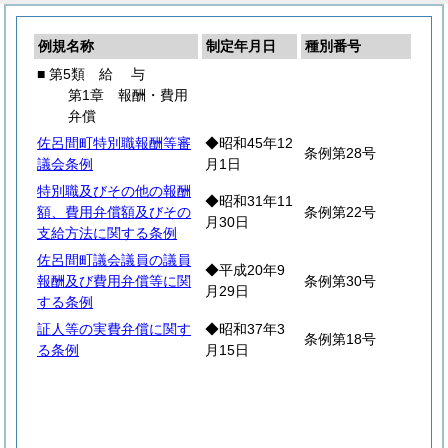
例規名称
制定年月日
種別番号
■ 第5類
給
与
第1章 報酬・費用
弁償
佐呂間町特別職報酬等審
◆昭和45年12
条例第28号
議会条例
月1日
特別職及びその他の報酬
◆昭和31年11
額、費用弁償額及びその
条例第22号
月30日
支給方法に関する条例
佐呂間町議会議員の議員
◆平成20年9
報酬及び費用弁償等に関
条例第30号
月29日
する条例
証人等の実費弁償に関す
◆昭和37年3
条例第18号
る条例
月15日